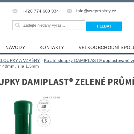
info@vseproploty.cz
+420 774 600 934
NÁVODY
KONTAKTY
VELKOOBCHODNÍ SPOL
SLOUPKY A VZPĚRY
Kulaté sloupky DAMIPLAST® poplastované 
r 48mm, síla 1,5mm
UPKY DAMIPLAST® ZELENÉ PRŮMĚ
Kód:
CP005486