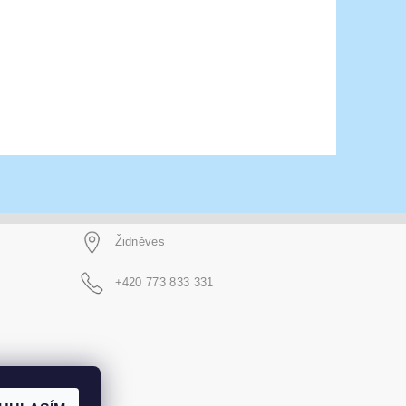
Židněves
+420 773 833 331