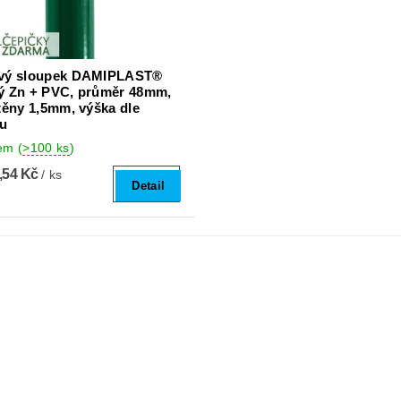
ový sloupek DAMIPLAST®
ý Zn + PVC, průměr 48mm,
stěny 1,5mm, výška dle
ru
dem
(
>100 ks
)
,54 Kč
/ ks
Detail