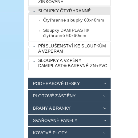
ZINKOVANÉ
SLOUPKY ČTYŘHRANNÉ
Čtyřhranné sloupky 60x40mm
Sloupky DAMIPLAST®
čtyřhranné 60x60mm
PŘÍSLUŠENSTVÍ KE SLOUPKŮM
A VZPĚRÁM
SLOUPKY A VZPĚRY
DAMIPLAST® BAREVNÉ ZN+PVC
PODHRABOVÉ DESKY
PLOTOVÉ ZÁSTĚNY
BRÁNY A BRANKY
SVAŘOVANÉ PANELY
KOVOVÉ PLOTY