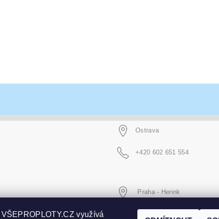
Ostrava
+420 602 651 554
Praha - Herink
p VŠEPROPLOTY.CZ využívá
+420 606 020 266