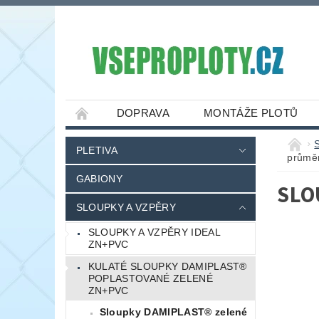
DOPRAVA
MONTÁŽE PLOTŮ
PLETIVA
průmě
GABIONY
SLO
SLOUPKY A VZPĚRY
SLOUPKY A VZPĚRY IDEAL
ZN+PVC
KULATÉ SLOUPKY DAMIPLAST®
POPLASTOVANÉ ZELENÉ
ZN+PVC
Sloupky DAMIPLAST® zelené