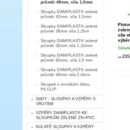
průměr 48mm, síla 1,5mm
Sloupky DAMIPLAST® zelené
průměr 42mm, síla 1,5mm
Plot
Sloupky DAMIPLAST® zelené
zelen
průměr 38mm síla 1,25m
síla 
výbě
Sloupky DAMIPLAST® zelené
průměr 35mm síla 1,10mm
Skla
Sloupky DAMIPLAST® zelené
235
od
průměr 60mm, síla 2,0 mm
Sloupky DAMIPLAST® zelené
průměr 48mm síla 2,0mm
Sloupek s montážní lištou
PILCLIP
SADY - SLOUPKY A VZPĚRY S
VRUTEM
VZPĚRY DAMIPLAST® KE
SLOUPKŮM ZELENÉ ZN+PVC
KULATÉ SLOUPKY A VZPĚRY