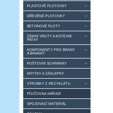
PLASTOVÉ PLOTOVKY
DŘEVĚNÉ PLOTOVKY
BETONOVÉ PLOTY
ZEMNÍ VRUTY A KOTEVNÍ
PATKY
KOMPONENTY PRO BRÁNY
A BRANKY
POŠTOVNÍ SCHRÁNKY
KRYTKY A ZÁSLEPKY
VÝROBKY Z RECYKLÁTU
PŮJČOVNA NÁŘADÍ
SPOJOVACÍ MATERIÁL