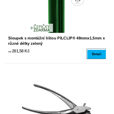
Sloupek s montážní lištou PILCLIP® 48mmx1,5mm x
různé délky zelený
261,58 Kč
od
Detail