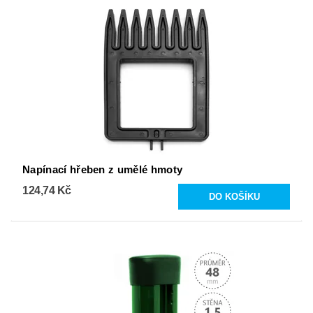
Napínací hřeben z umělé hmoty
124,74 Kč