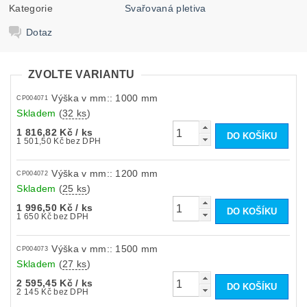
Kategorie
Svařovaná pletiva
Dotaz
ZVOLTE VARIANTU
Výška v mm:: 1000 mm
CP004071
Skladem
(
32 ks
)
1 816,82 Kč
/ ks
1 501,50 Kč bez DPH
Výška v mm:: 1200 mm
CP004072
Skladem
(
25 ks
)
1 996,50 Kč
/ ks
1 650 Kč bez DPH
Výška v mm:: 1500 mm
CP004073
Skladem
(
27 ks
)
2 595,45 Kč
/ ks
2 145 Kč bez DPH