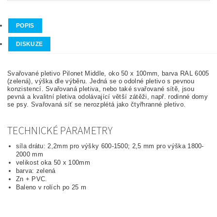
POPIS
DISKUZE
Svařované pletivo Pilonet Middle, oko 50 x 100mm, barva RAL 6005
(zelená), výška dle výběru.
Jedná se o odolné pletivo s pevnou
konzistencí. Svařovaná pletiva, nebo také svařované sítě, jsou
pevná a kvalitní pletiva odolávající větší zátěži, např. rodinné domy
se psy. Svařovaná síť se nerozplétá jako čtyřhranné pletivo.
TECHNICKÉ PARAMETRY
síla drátu: 2,2mm pro výšky 600-1500; 2,5 mm pro výška 1800-
2000 mm
velikost oka 50 x 100mm
barva: zelená
Zn + PVC.
Baleno v rolích po 25 m