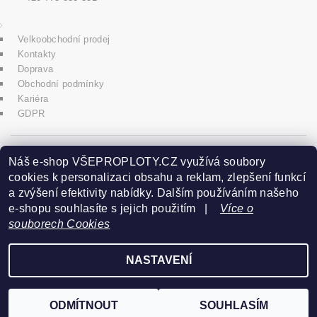
Velkoobchodní prodej
Kontakty
Doprava
Obchodní podmínky
Kariéra
GDPR
icons8.com
Náš e-shop VŠEPROPLOTY.CZ využívá soubory
cookies k personalizaci obsahu a reklam, zlepšení funkcí
a zvýšení efektivity nabídky. Dalším používáním našeho
Praha - Herink
e-shopu souhlasíte s jejich použitím |
Více o
souborech Cookies
+420 606 020 266
NASTAVENÍ
2026 ©
www.vseproploty.cz
, všechna práva vyhrazena
Vytvořil Shoptet
ODMÍTNOUT
SOUHLASÍM