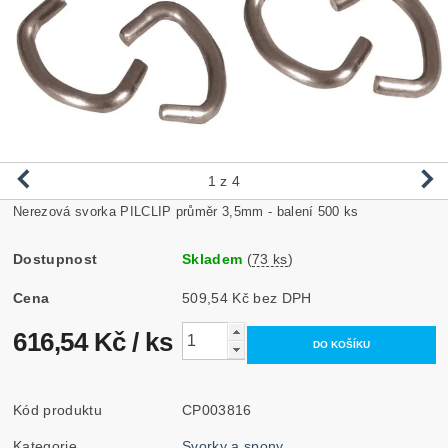
1
z 4
Nerezová svorka PILCLIP průměr 3,5mm - balení 500 ks
Dostupnost
Skladem
(
73 ks
)
Cena
509,54 Kč bez DPH
616,54 Kč
/ ks
Kód produktu
CP003816
Kategorie
Svorky a spony