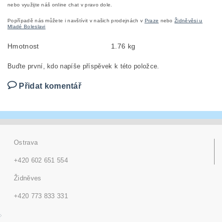
nebo využijte náš online chat v pravo dole.
Popřípadě nás můžete i navštívit v našich prodejnách v
Praze
nebo
Židněvěsi u
Mladé Boleslavi
Hmotnost
1.76 kg
Buďte první, kdo napíše příspěvek k této položce.
Přidat komentář
Ostrava
+420 602 651 554
Židněves
+420 773 833 331