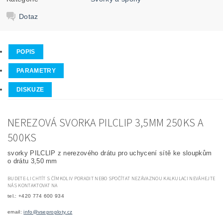
Dotaz
POPIS
PARAMETRY
DISKUZE
NEREZOVÁ SVORKA PILCLIP 3,5MM 250KS A
500KS
svorky PILCLIP z nerezového drátu pro uchycení sítě ke sloupkům
o drátu 3,50 mm
BUDETE-LI CHTÍT S ČÍMKOLIV PORADIT NEBO SPOČÍTAT NEZÁVAZNOU KALKULACI NEVÁHEJTE
NÁS KONTAKTOVAT NA
tel.: +420 774 600 934
email:
info@vseproploty.cz