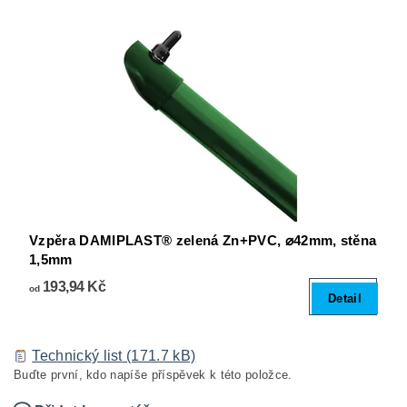
Vzpěra DAMIPLAST® zelená Zn+PVC, ⌀42mm, stěna
1,5mm
193,94 Kč
od
Detail
Technický list (171.7 kB)
Buďte první, kdo napíše příspěvek k této položce.