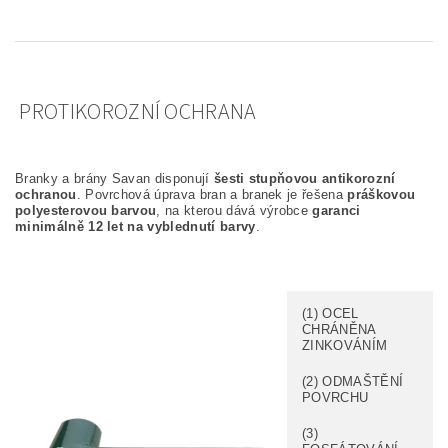
PROTIKOROZNÍ OCHRANA
Branky a brány Savan disponují
šesti stupňovou antikorozní
ochranou
. Povrchová úprava bran a branek je řešena
práškovou
polyesterovou barvou
, na kterou dává výrobce
garanci
minimálně 12 let na vyblednutí barvy
.
(1) OCEL
CHRÁNĚNA
ZINKOVÁNÍM
(2) ODMAŠTĚNÍ
POVRCHU
(3)