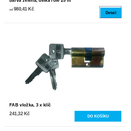
barva zelená, délka role 25 m
980,41 Kč
od
Detail
FAB vložka, 3 x klíč
241,32 Kč