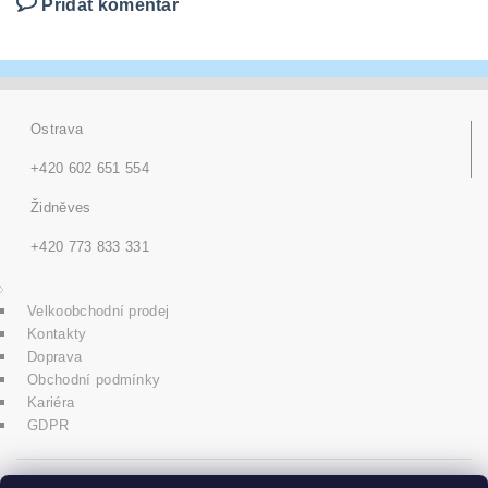
Přidat komentář
Ostrava
+420 602 651 554
Židněves
+420 773 833 331
Velkoobchodní prodej
Kontakty
Doprava
Obchodní podmínky
Kariéra
GDPR