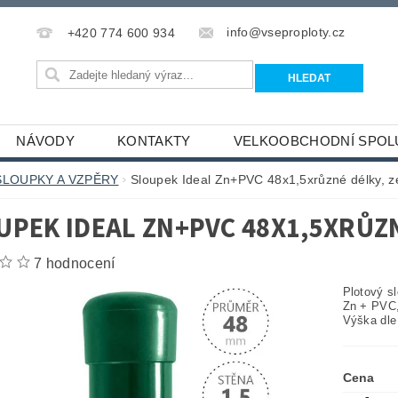
info@vseproploty.cz
+420 774 600 934
NÁVODY
KONTAKTY
VELKOOBCHODNÍ SPOL
SLOUPKY A VZPĚRY
Sloupek Ideal Zn+PVC 48x1,5xrůzné délky, z
UPEK IDEAL ZN+PVC 48X1,5XRŮZN
7 hodnocení
Plotový s
Zn + PVC,
Výška dle
Cena