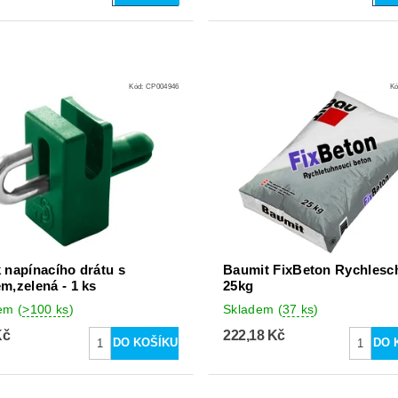
Kód:
CP004946
K
 napínacího drátu s
Baumit FixBeton Rychlesc
m,zelená - 1 ks
25kg
dem
(
>100 ks
)
Skladem
(
37 ks
)
Kč
222,18 Kč