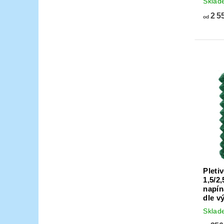
Skla
2 5
od
Pleti
1,5/2
napín
dle v
Skla