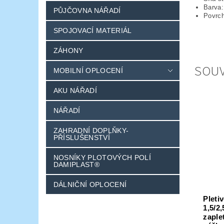
Barva:
PŮJČOVNA NÁŘADÍ
Povrc
SPOJOVACÍ MATERIÁL
ZÁHONY
SOUV
MOBILNÍ OPLOCENÍ
AKU NÁŘADÍ
NÁŘADÍ
ZAHRADNÍ DOPLŇKY-
PŘÍSLUŠENSTVÍ
NOSNÍKY PLOTOVÝCH POLÍ
DAMIPLAST®
DÁLNIČNÍ OPLOCENÍ
Pleti
1,5/2
zaple