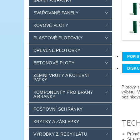
BRÁNY A BRANKY
SVAŘOVANÉ PANELY
KOVOVÉ PLOTY
PLASTOVÉ PLOTOVKY
DŘEVĚNÉ PLOTOVKY
POPIS
BETONOVÉ PLOTY
DISKU
ZEMNÍ VRUTY A KOTEVNÍ
PATKY
Plotový s
KOMPONENTY PRO BRÁNY
výběru. V
A BRANKY
pozinkova
POŠTOVNÍ SCHRÁNKY
TECH
KRYTKY A ZÁSLEPKY
VÝROBKY Z RECYKLÁTU
Průmě
Síla s