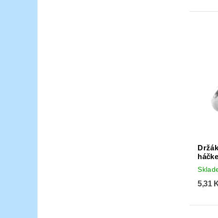
Držák
háčke
Skla
5,31 