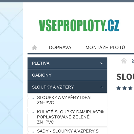
DOPRAVA
MONTÁŽE PLOTŮ
PLETIVA
SLO
GABIONY
SLOUPKY A VZPĚRY
SLOUPKY A VZPĚRY IDEAL
ZN+PVC
KULATÉ SLOUPKY DAMIPLAST®
POPLASTOVANÉ ZELENÉ
ZN+PVC
SADY - SLOUPKY A VZPĚRY S