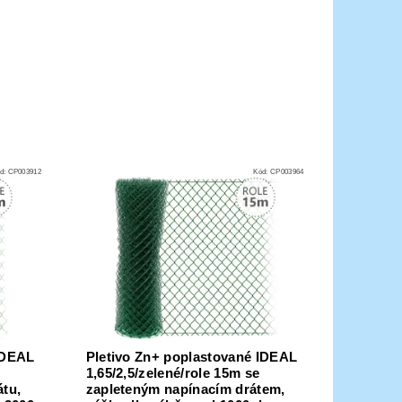
d:
CP003912
Kód:
CP003964
IDEAL
Pletivo Zn+ poplastované IDEAL
1,65/2,5/zelené/role 15m se
átu,
zapleteným napínacím drátem,