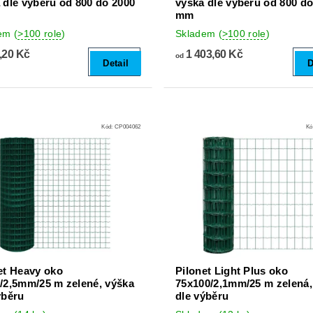
 dle výběru od 800 do 2000
výška dle výběru od 800 d
mm
dem
(
>100 role
)
Skladem
(
>100 role
)
,20 Kč
1 403,60 Kč
od
Detail
D
Kód:
CP004062
Kó
et Heavy oko
Pilonet Light Plus oko
/2,5mm/25 m zelené, výška
75x100/2,1mm/25 m zelená,
ýběru
dle výběru