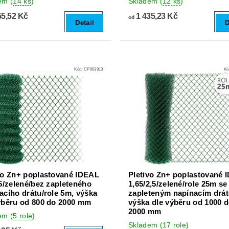
dem
(
14 ks
)
Skladem
(
12 ks
)
55,52 Kč
1 435,23 Kč
od
Detail
D
Kód:
CP003913
Kó
vo Zn+ poplastované IDEAL
Pletivo Zn+ poplastované 
,5/zelené/bez zapleteného
1,65/2,5/zelené/role 25m se
acího drátu/role 5m, výška
zapleteným napínacím drá
ýběru od 800 do 2000 mm
výška dle výběru od 1000 
2000 mm
dem
(
5 role
)
Skladem
(
17 role
)