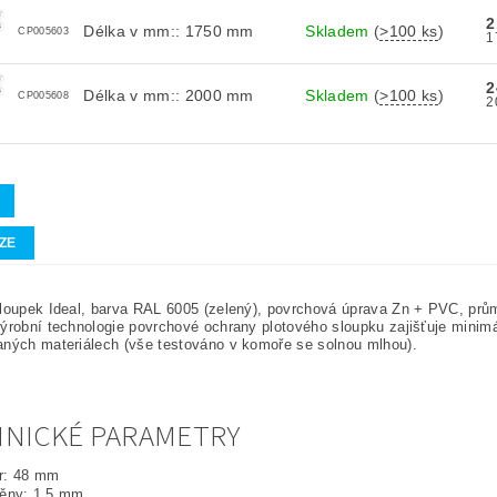
2
Délka v mm:: 1750 mm
Skladem
(
>100 ks
)
CP005603
2
Délka v mm:: 2000 mm
Skladem
(
>100 ks
)
CP005608
ZE
loupek Ideal, barva RAL 6005 (zelený), povrchová úprava Zn + PVC, prů
ýrobní technologie povrchové ochrany plotového sloupku zajišťuje minim
ných materiálech (vše testováno v komoře se solnou mlhou).
NICKÉ PARAMETRY
r: 48 mm
těny: 1,5 mm