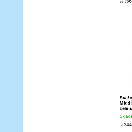
356
od
Svařo
Middl
zelen
Skla
344
od