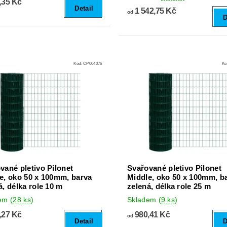
,35 Kč
Detail
1 542,75 Kč
od
D
Kód:
CP004076
Kó
vané pletivo Pilonet
Svařované pletivo Pilonet
e, oko 50 x 100mm, barva
Middle, oko 50 x 100mm, b
á, délka role 10 m
zelená, délka role 25 m
dem
(
28 ks
)
Skladem
(
9 ks
)
,27 Kč
980,41 Kč
od
Detail
D