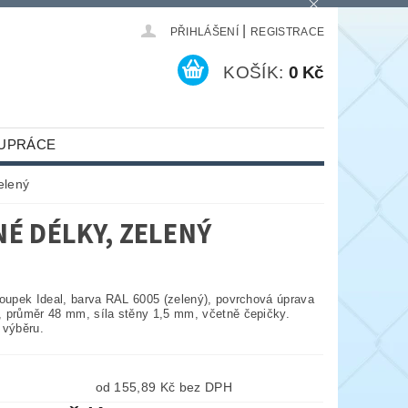
|
PŘIHLÁŠENÍ
REGISTRACE
KOŠÍK:
0 Kč
UPRÁCE
elený
É DÉLKY, ZELENÝ
loupek Ideal, barva RAL 6005 (zelený), povrchová úprava
 průměr 48 mm, síla stěny 1,5 mm, včetně čepičky.
 výběru.
od 155,89 Kč bez DPH