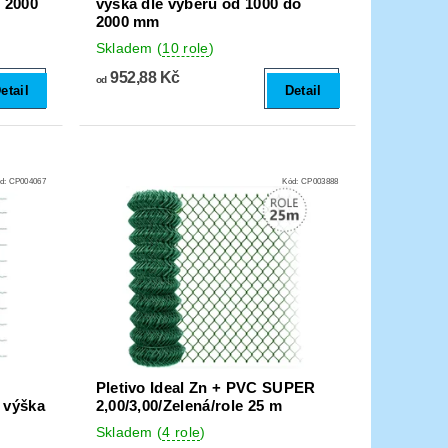
o 2000
výška dle výběru od 1000 do
2000 mm
Skladem
(
10 role
)
952,88 Kč
od
etail
Detail
d:
CP004067
Kód:
CP003888
Pletivo Ideal Zn + PVC SUPER
 výška
2,00/3,00/Zelená/role 25 m
Skladem
(
4 role
)