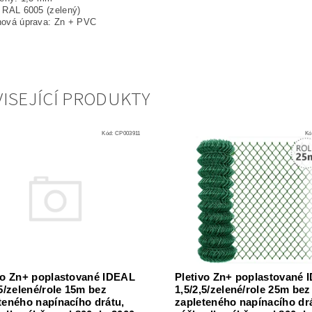
 RAL 6005 (zelený)
hová úprava: Zn + PVC
ISEJÍCÍ PRODUKTY
Kód:
CP003911
Kó
vo Zn+ poplastované IDEAL
Pletivo Zn+ poplastované 
,5/zelené/role 15m bez
1,5/2,5/zelené/role 25m bez
teného napínacího drátu,
zapleteného napínacího dr