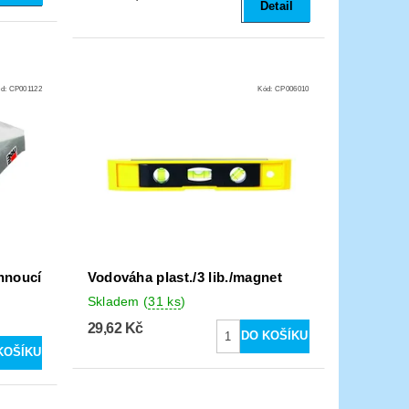
Detail
ód:
CP001122
Kód:
CP006010
hnoucí
Vodováha plast./3 lib./magnet
Skladem
(
31 ks
)
29,62 Kč