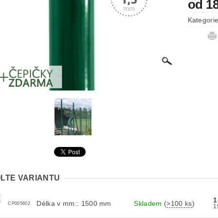
od 1
Kategori
LTE VARIANTU
1
Délka v mm:: 1500 mm
Skladem
(
>100 ks
)
CP005602