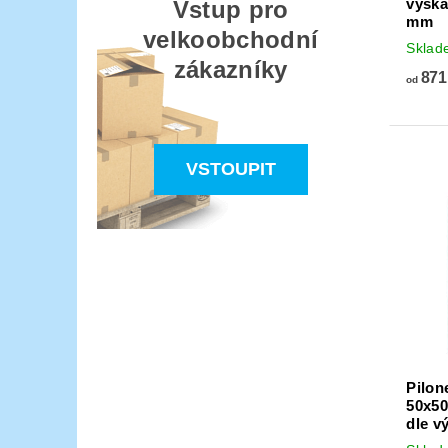
výška
Vstup pro
mm
velkoobchodní
Skla
zákazníky
871
od
VSTOUPIT
Pilon
50x50
dle v