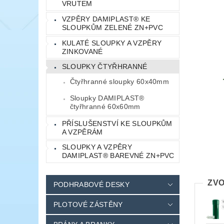
VRUTEM
VZPĚRY DAMIPLAST® KE
SLOUPKŮM ZELENÉ ZN+PVC
KULATÉ SLOUPKY A VZPĚRY
ZINKOVANÉ
SLOUPKY ČTYŘHRANNÉ
Čtyřhranné sloupky 60x40mm
Sloupky DAMIPLAST®
čtyřhranné 60x60mm
PŘÍSLUŠENSTVÍ KE SLOUPKŮM
A VZPĚRÁM
SLOUPKY A VZPĚRY
DAMIPLAST® BAREVNÉ ZN+PVC
ZVO
PODHRABOVÉ DESKY
PLOTOVÉ ZÁSTĚNY