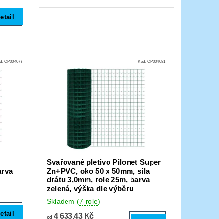
etail
d:
CP004078
Kód:
CP004081
Svařované pletivo Pilonet Super
arva
Zn+PVC, oko 50 x 50mm, síla
drátu 3,0mm, role 25m, barva
zelená, výška dle výběru
Skladem
(
7 role
)
etail
4 633,43 Kč
od