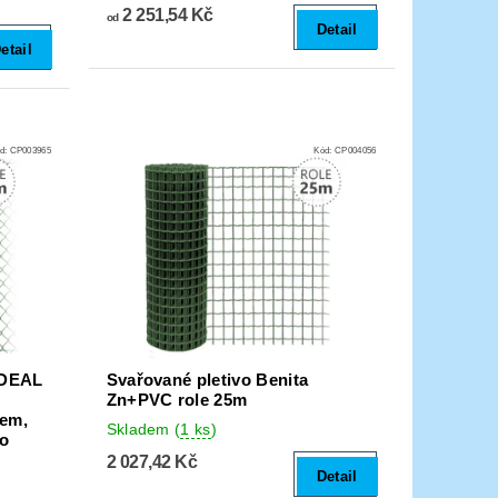
2 251,54 Kč
od
Detail
etail
d:
CP003965
Kód:
CP004056
IDEAL
Svařované pletivo Benita
Zn+PVC role 25m
tem,
Skladem
(
1 ks
)
do
2 027,42 Kč
Detail