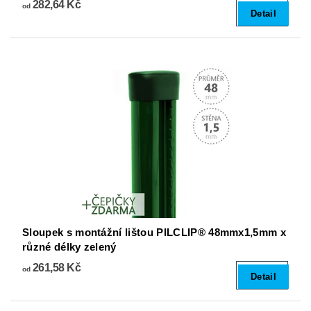
282,64 Kč
od
Detail
Sloupek s montážní lištou PILCLIP® 48mmx1,5mm x
různé délky zelený
261,58 Kč
od
Detail