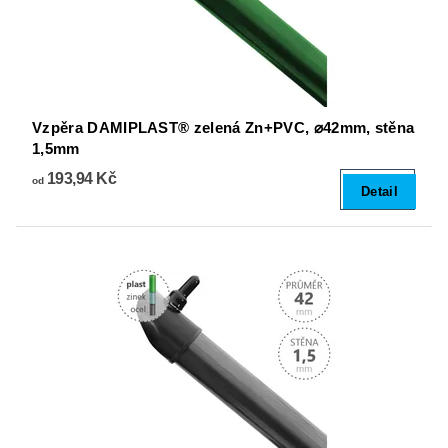
Vzpěra DAMIPLAST® zelená Zn+PVC, ⌀42mm, stěna
1,5mm
193,94 Kč
od
Detail