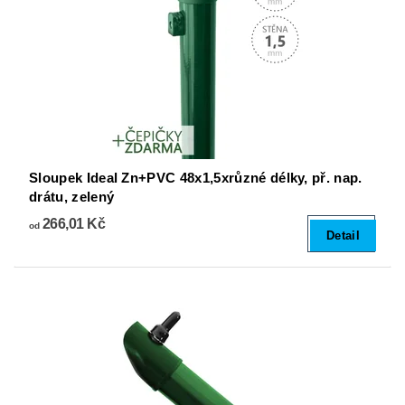
Sloupek Ideal Zn+PVC 48x1,5xrůzné délky, př. nap.
drátu, zelený
266,01 Kč
od
Detail