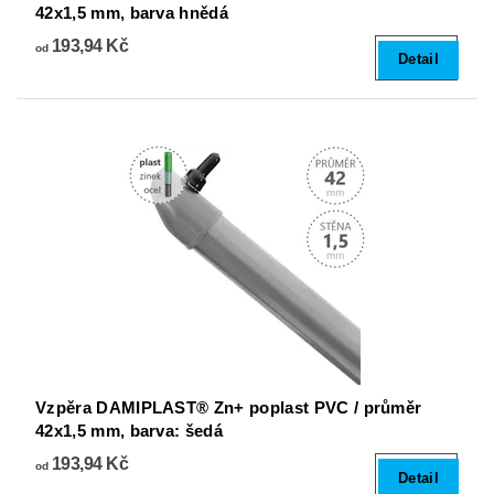
42x1,5 mm, barva hnědá
193,94 Kč
od
Detail
Vzpěra DAMIPLAST® Zn+ poplast PVC / průměr
42x1,5 mm, barva: šedá
193,94 Kč
od
Detail