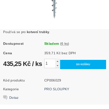
Používá se pro
kotvení trubky
.
Dostupnost
Skladem
(
6 ks
)
Cena
359,71 Kč bez DPH
435,25 Kč
/ ks
Kód produktu
CP006029
Kategorie
PRO SLOUPKY
Dotaz