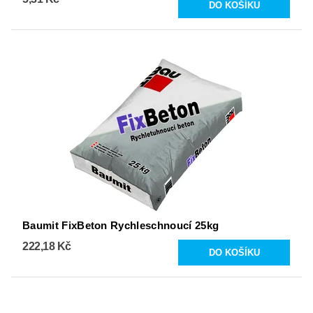
Baumit FixBeton Rychleschnoucí 25kg
222,18 Kč