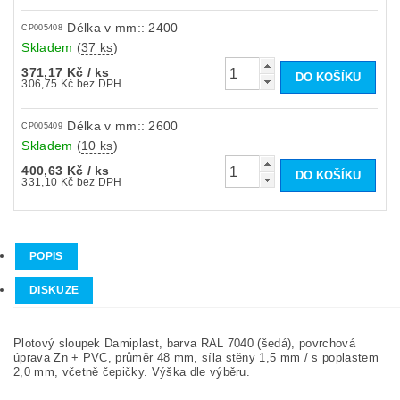
Délka v mm:: 2400
CP005408
Skladem
(
37 ks
)
371,17 Kč
/ ks
306,75 Kč bez DPH
Délka v mm:: 2600
CP005409
Skladem
(
10 ks
)
400,63 Kč
/ ks
331,10 Kč bez DPH
POPIS
DISKUZE
Plotový sloupek Damiplast, barva RAL 7040 (šedá), povrchová
úprava Zn + PVC, průměr 48 mm, síla stěny 1,5 mm / s poplastem
2,0 mm, včetně čepičky. Výška dle výběru.