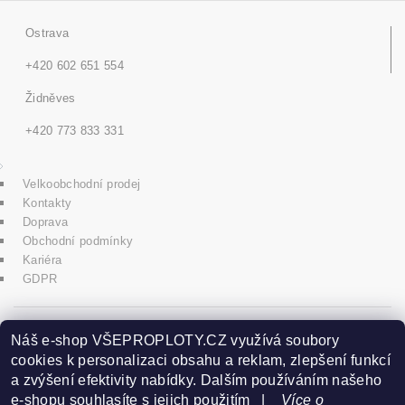
Ostrava
+420 602 651 554
Židněves
+420 773 833 331
Velkoobchodní prodej
Kontakty
Doprava
Obchodní podmínky
Kariéra
GDPR
icons8.com
Náš e-shop VŠEPROPLOTY.CZ využívá soubory
cookies k personalizaci obsahu a reklam, zlepšení funkcí
a zvýšení efektivity nabídky. Dalším používáním našeho
Praha - Herink
e-shopu souhlasíte s jejich použitím |
Více o