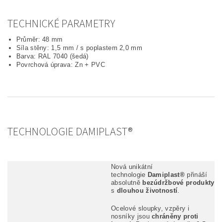
TECHNICKÉ PARAMETRY
Průměr: 48 mm
Síla stěny: 1,5 mm / s poplastem 2,0 mm
Barva: RAL 7040 (šedá)
Povrchová úprava: Zn + PVC
TECHNOLOGIE DAMIPLAST®
Nová unikátní
technologie
Damiplast®
přináší
absolutně
bezúdržbové produkty
s
dlouhou životností
.
Ocelové sloupky, vzpěry i
nosníky jsou
chráněny proti