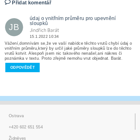
Přidat komentář
údaj o vnitřním průměru pro upevnění
sloupků
JB
Jindřich Barát
15.1.2022 10:34
Vážení,domnívám se,že ve vaší nabídce těchto vrutů chybí údaj o
vnitřním průměru,který by určil jaké průměry sloupků lze do těchto
vrutů kotvit. Alespoň jsem nic takového nenašel,ani nákres či
poznámka v textu. Proto zřejmě nemohu vrut objednat. Barát.
ODPOVĚDĚT
Ostrava
+420 602 651 554
Židněves