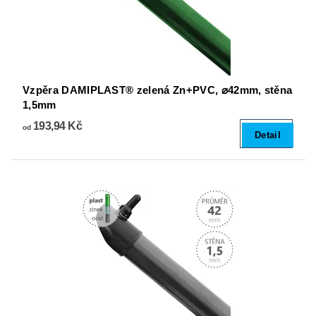
Vzpěra DAMIPLAST® zelená Zn+PVC, ⌀42mm, stěna
1,5mm
193,94 Kč
od
Detail