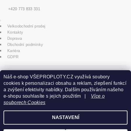
+420 773 833 331
Velkoobchodní prodej
Kontakty
Doprava
Obchodní podmínky
Kariéra
GDPR
icons8.com
Náš e-shop VŠEPROPLOTY.CZ využívá soubory
cookies k personalizaci obsahu a reklam, zlepšení funkcí
a zvýšení efektivity nabídky. Dalším používáním našeho
Praha - Herink
e-shopu souhlasíte s jejich použitím |
Více o
souborech Cookies
+420 606 020 266
NASTAVENÍ
2026 ©
www.vseproploty.cz
, všechna práva vyhrazena