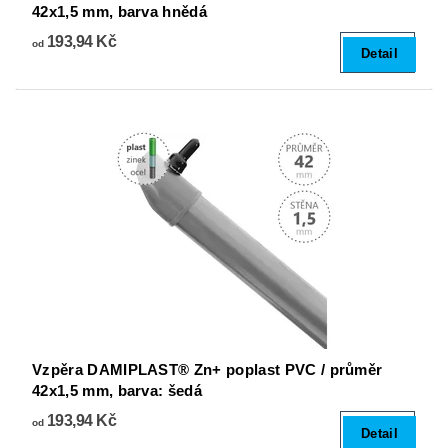
42x1,5 mm, barva hnědá
193,94 Kč
od
Detail
Vzpěra DAMIPLAST® Zn+ poplast PVC / průměr
42x1,5 mm, barva: šedá
193,94 Kč
od
Detail