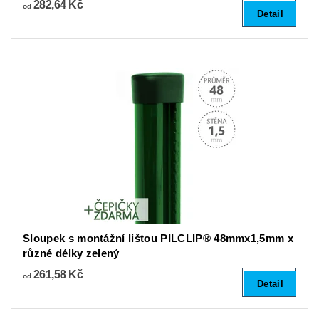
282,64 Kč
od
Detail
Sloupek s montážní lištou PILCLIP® 48mmx1,5mm x
různé délky zelený
261,58 Kč
od
Detail