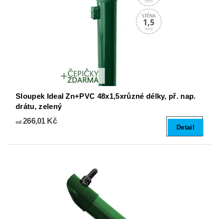
Sloupek Ideal Zn+PVC 48x1,5xrůzné délky, př. nap.
drátu, zelený
266,01 Kč
od
Detail