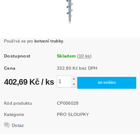
Používá se pro
kotvení trubky
.
Dostupnost
Skladem
(
10 ks
)
Cena
332,80 Kč bez DPH
402,69 Kč
/ ks
Kód produktu
CP006028
Kategorie
PRO SLOUPKY
Dotaz