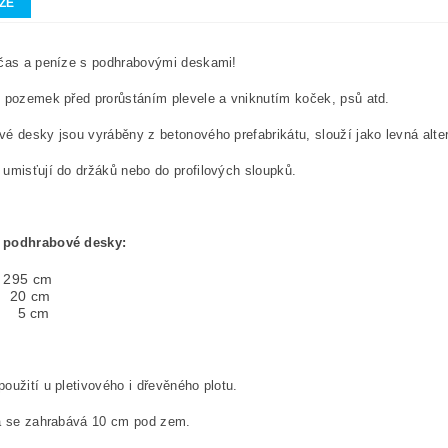
ZE
 čas a peníze s podhrabovými deskami!
 pozemek před prorůstáním plevele a vniknutím koček, psů atd.
é desky jsou vyráběny z betonového prefabrikátu, slouží jako levná alte
umisťují do držáků nebo do profilových sloupků.
 podhrabové desky:
: 295 cm
: 20 cm
a: 5 cm
oužití u pletivového i dřevěného plotu.
la se zahrabává 10 cm pod zem.