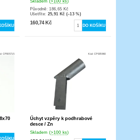
Skladem
(
>100 ks
)
Původně:
186,65 Kč
Ušetříte
:
25,91 Kč (–13 %)
160,74 Kč
d:
CP005715
Kód:
CP005960
M8x70
Úchyt vzpěry k podhrabové
desce / Zn
Skladem
(
>100 ks
)