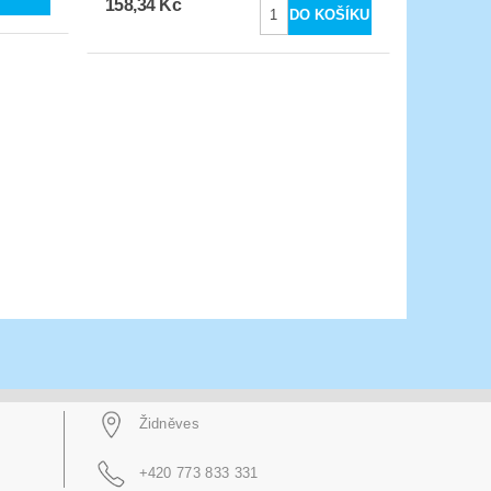
158,34 Kč
Židněves
+420 773 833 331