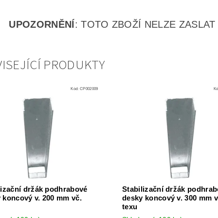
UPOZORNĚNÍ
: TOTO ZBOŽÍ NELZE ZASLAT
ISEJÍCÍ PRODUKTY
Kód:
CP002009
K
lizační držák podhrabové
Stabilizační držák podhra
 koncový v. 200 mm vč.
desky koncový v. 300 mm v
texu