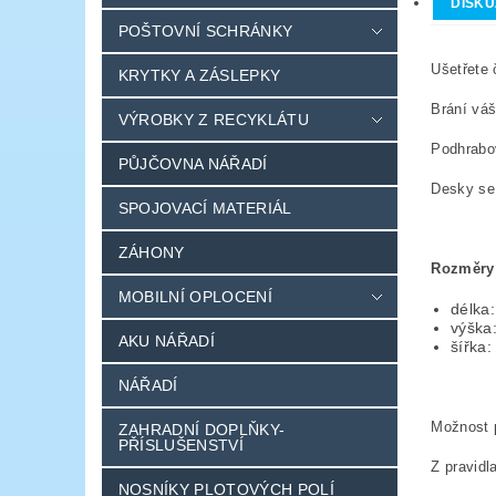
DISKU
POŠTOVNÍ SCHRÁNKY
Ušetřete
KRYTKY A ZÁSLEPKY
Brání váš
VÝROBKY Z RECYKLÁTU
Podhrabov
PŮJČOVNA NÁŘADÍ
Desky se 
SPOJOVACÍ MATERIÁL
ZÁHONY
Rozměry
MOBILNÍ OPLOCENÍ
délka
výška
AKU NÁŘADÍ
šířk
NÁŘADÍ
Možnost p
ZAHRADNÍ DOPLŇKY-
PŘÍSLUŠENSTVÍ
Z pravid
NOSNÍKY PLOTOVÝCH POLÍ