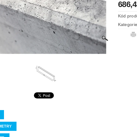
686,
Kód prod
Kategori
METRY