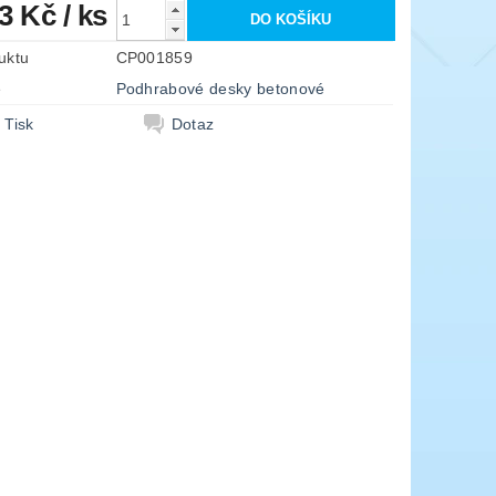
43 Kč
/ ks
uktu
CP001859
e
Podhrabové desky betonové
Tisk
Dotaz