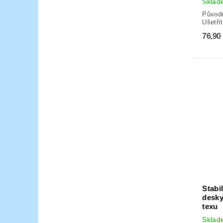
Skla
Původ
Ušetří
76,90
Stabi
desky
texu
Skla