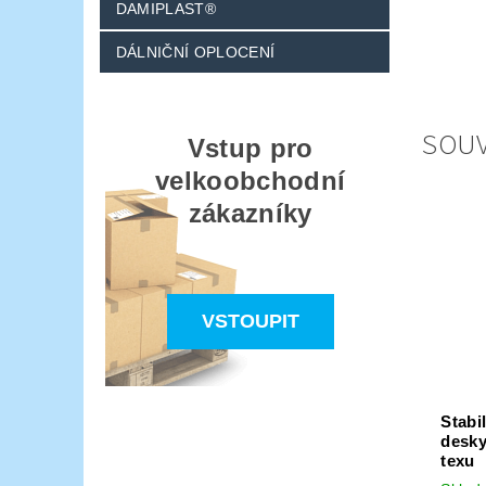
DAMIPLAST®
DÁLNIČNÍ OPLOCENÍ
SOUV
Vstup pro
velkoobchodní
zákazníky
VSTOUPIT
Stabi
desky
texu