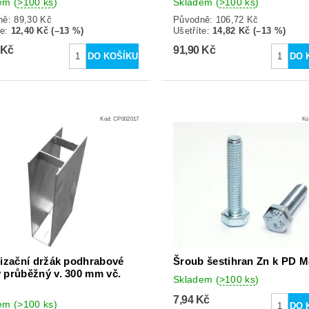
dem
(
>100 ks
)
Skladem
(
>100 ks
)
ně:
89,30 Kč
Původně:
106,72 Kč
te
:
12,40 Kč (–13 %)
Ušetříte
:
14,82 Kč (–13 %)
 Kč
91,90 Kč
Kód:
CP002017
Kó
lizační držák podhrabové
Šroub šestihran Zn k PD 
 průběžný v. 300 mm vč.
Skladem
(
>100 ks
)
7,94 Kč
dem
(
>100 ks
)