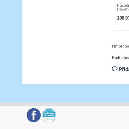
Původ
Ušetří
196,9
Hmotnos
Buďte prv
Přid