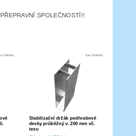
 PŘEPRAVNÍ SPOLEČNOSTÍ!!
ód:
CP002011
Kód:
CP002015
bové
Stabilizační držák podhrabové
č.
desky průběžný v. 200 mm vč.
texu