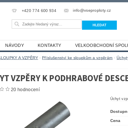
info@vseproploty.cz
+420 774 600 934
NÁVODY
KONTAKTY
VELKOOBCHODNÍ SPOL
SLOUPKY A VZPĚRY
Příslušenství ke sloupkům a vzpěrám
Úchyt
YT VZPĚRY K PODHRABOVÉ DESCE
20 hodnocení
Úchyt vzp
Dostupn
Cena