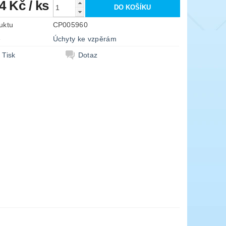
34 Kč
/ ks
uktu
CP005960
e
Úchyty ke vzpěrám
Tisk
Dotaz