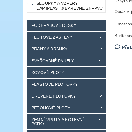
Úchyt vz
SLOUPKY A VZPĚRY
DAMIPLAST® BAREVNÉ ZN+PVC
Obrázek j
Hmotnos
PODHRABOVÉ DESKY
Buďte prv
PLOTOVÉ ZÁSTĚNY
Přid
BRÁNY A BRANKY
SVAŘOVANÉ PANELY
KOVOVÉ PLOTY
PLASTOVÉ PLOTOVKY
DŘEVĚNÉ PLOTOVKY
BETONOVÉ PLOTY
ZEMNÍ VRUTY A KOTEVNÍ
PATKY