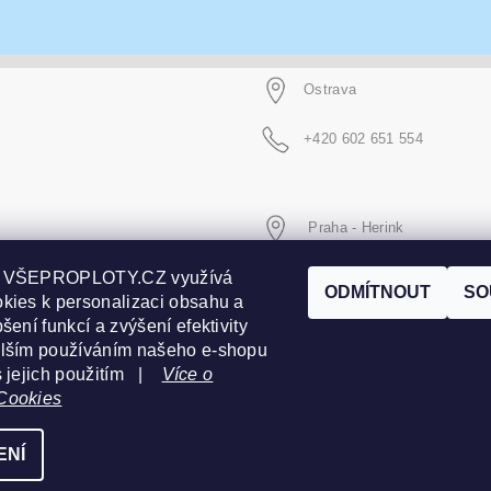
Ostrava
+420 602 651 554
Praha - Herink
p VŠEPROPLOTY.CZ využívá
+420 606 020 266
ODMÍTNOUT
SO
kies k personalizaci obsahu a
šení funkcí a zvýšení efektivity
alším používáním našeho e-shopu
s jejich použitím |
Více o
Cookies
ENÍ