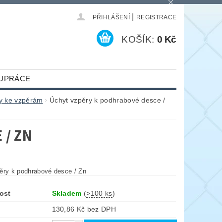
|
PŘIHLÁŠENÍ
REGISTRACE
KOŠÍK:
0 Kč
UPRÁCE
y ke vzpěrám
Úchyt vzpěry k podhrabové desce /
 / ZN
ěry k podhrabové desce / Zn
ost
Skladem
(
>100 ks
)
130,86 Kč bez DPH