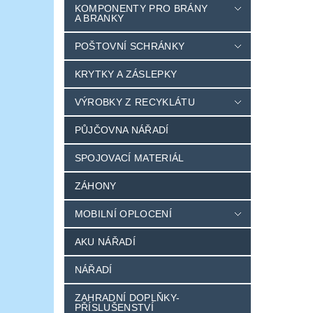
KOMPONENTY PRO BRÁNY
A BRANKY
POŠTOVNÍ SCHRÁNKY
KRYTKY A ZÁSLEPKY
VÝROBKY Z RECYKLÁTU
PŮJČOVNA NÁŘADÍ
SPOJOVACÍ MATERIÁL
ZÁHONY
MOBILNÍ OPLOCENÍ
AKU NÁŘADÍ
NÁŘADÍ
ZAHRADNÍ DOPLŇKY-
PŘÍSLUŠENSTVÍ