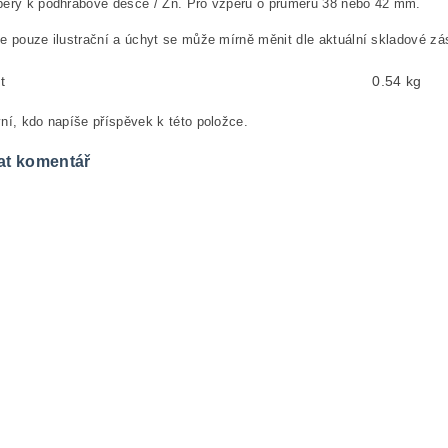
pěry k podhrabové desce / Zn. Pro vzpěru o průměru 38 nebo 42 mm.
e pouze ilustrační a úchyt se může mírně měnit dle aktuální skladové zá
t
0.54 kg
ní, kdo napíše příspěvek k této položce.
at komentář