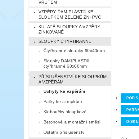
VRUTEM
VZPĚRY DAMIPLAST® KE
SLOUPKŮM ZELENÉ ZN+PVC
KULATÉ SLOUPKY A VZPĚRY
ZINKOVANÉ
SLOUPKY ČTYŘHRANNÉ
Čtyřhranné sloupky 60x40mm
Sloupky DAMIPLAST®
čtyřhranné 60x60mm
PŘÍSLUŠENSTVÍ KE SLOUPKŮM
A VZPĚRÁM
Úchyty ke vzpěrám
POPIS
Patky ke sloupkům
PARA
Kloboučky sloupkové
Betonové a montážní směsi
DISKU
Ostatní příslušenství