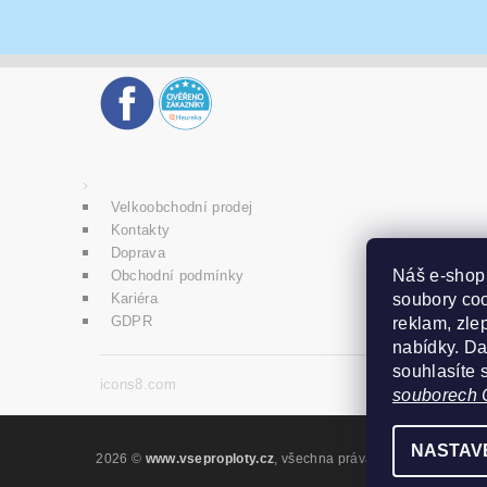
Velkoobchodní prodej
Kontakty
Doprava
Náš e-sho
Obchodní podmínky
soubory coo
Kariéra
GDPR
reklam, zlep
nabídky. D
souhlasíte 
icons8.com
souborech 
NASTAV
2026 ©
www.vseproploty.cz
, všechna práva vyhrazena