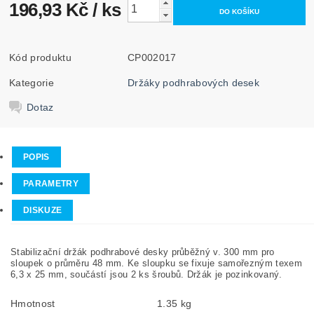
196,93 Kč
/ ks
Kód produktu
CP002017
Kategorie
Držáky podhrabových desek
Dotaz
POPIS
PARAMETRY
DISKUZE
Stabilizační držák podhrabové desky průběžný v. 300 mm pro
sloupek o průměru 48 mm. Ke sloupku se fixuje samořezným texem
6,3 x 25 mm, součástí jsou 2 ks šroubů. Držák je pozinkovaný.
Hmotnost
1.35 kg