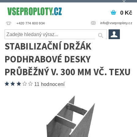
0 Kč
info@vseproploty.cz
+420 774 600 934
STABILIZAČNÍ DRŽÁK
PODHRABOVÉ DESKY
PRŮBĚŽNÝ V. 300 MM VČ. TEXU
11 hodnocení