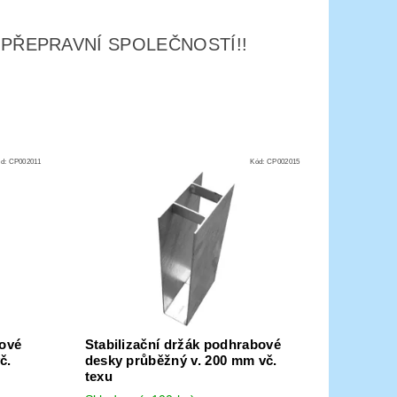
 PŘEPRAVNÍ SPOLEČNOSTÍ!!
ód:
CP002011
Kód:
CP002015
bové
Stabilizační držák podhrabové
č.
desky průběžný v. 200 mm vč.
texu