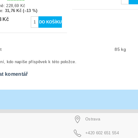
ně:
228,69 Kč
te
:
31,76 Kč (–13 %)
3 Kč
t
85 kg
ní, kdo napíše příspěvek k této položce.
at komentář
Ostrava
+420 602 651 554