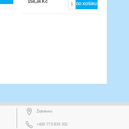
158,34 Kč
Židněves
+420 773 833 331