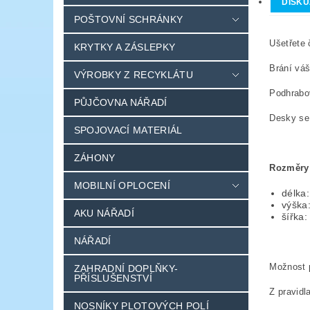
DISKU
POŠTOVNÍ SCHRÁNKY
Ušetřete
KRYTKY A ZÁSLEPKY
Brání váš
VÝROBKY Z RECYKLÁTU
Podhrabov
PŮJČOVNA NÁŘADÍ
Desky se 
SPOJOVACÍ MATERIÁL
ZÁHONY
Rozměry
MOBILNÍ OPLOCENÍ
délka
výška
AKU NÁŘADÍ
šířk
NÁŘADÍ
Možnost p
ZAHRADNÍ DOPLŇKY-
PŘÍSLUŠENSTVÍ
Z pravid
NOSNÍKY PLOTOVÝCH POLÍ