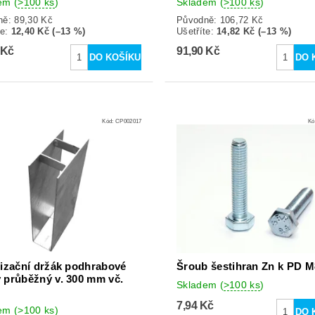
dem
(
>100 ks
)
Skladem
(
>100 ks
)
ně:
89,30 Kč
Původně:
106,72 Kč
te
:
12,40 Kč (–13 %)
Ušetříte
:
14,82 Kč (–13 %)
 Kč
91,90 Kč
Kód:
CP002017
Kó
lizační držák podhrabové
Šroub šestihran Zn k PD 
 průběžný v. 300 mm vč.
Skladem
(
>100 ks
)
7,94 Kč
dem
(
>100 ks
)