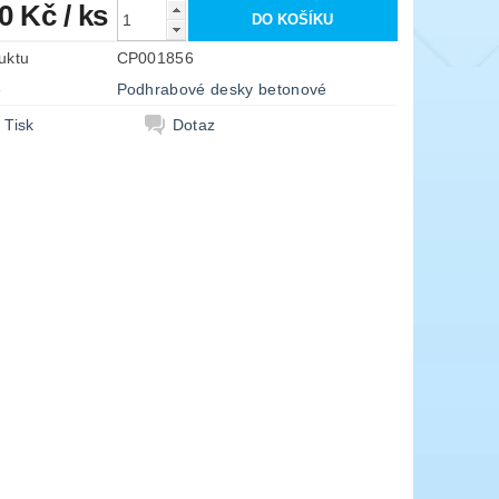
70 Kč
/ ks
uktu
CP001856
e
Podhrabové desky betonové
Tisk
Dotaz