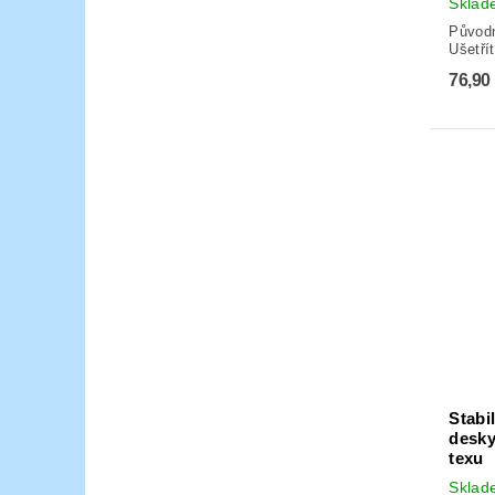
Skla
Původ
Ušetří
76,90
Stabi
desky
texu
Skla