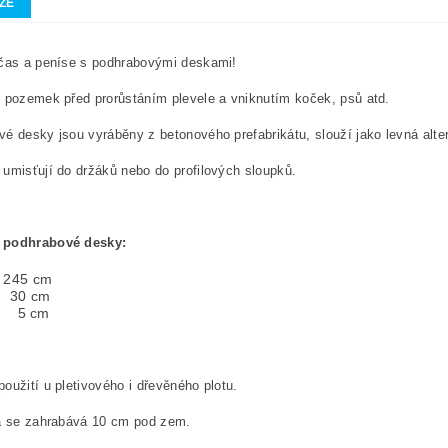
ZE
 čas a peníse s podhrabovými deskami!
 pozemek před prorůstáním plevele a vniknutím koček, psů atd.
é desky jsou vyráběny z betonového prefabrikátu, slouží jako levná alte
umisťují do držáků nebo do profilových sloupků.
 podhrabové desky:
: 245 cm
: 30 cm
a: 5 cm
oužití u pletivového i dřevěného plotu.
la se zahrabává 10 cm pod zem.