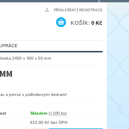
|
PŘIHLÁŠENÍ
REGISTRACE
KOŠÍK:
0 Kč
UPRÁCE
deska 2450 x 300 x 50 mm
 MM
čas a peníse s podhrabovými deskami!
ost
Skladem
(
>100 ks
)
613,80 Kč bez DPH