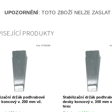
UPOZORNĚNÍ
: TOTO ZBOŽÍ NELZE ZASLAT
ISEJÍCÍ PRODUKTY
Kód:
CP002009
K
lizační držák podhrabové
Stabilizační držák podhra
 koncový v. 200 mm vč.
desky koncový v. 300 mm v
texu