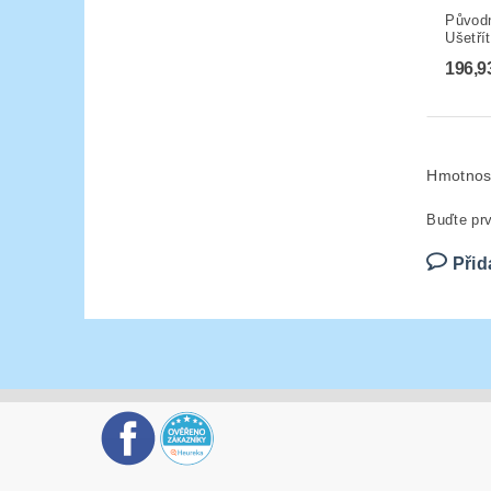
Původ
Ušetří
196,9
Hmotnos
Buďte prv
Přid