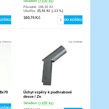
Skladem
(
>100 ks
)
Původně:
186,65 Kč
Ušetříte
:
25,91 Kč (–13 %)
160,74 Kč
d:
CP005715
Kód:
CP005960
M8x70
Úchyt vzpěry k podhrabové
desce / Zn
Skladem
(
>100 ks
)