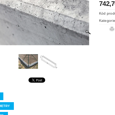
742,
Kód prod
Kategori
METRY