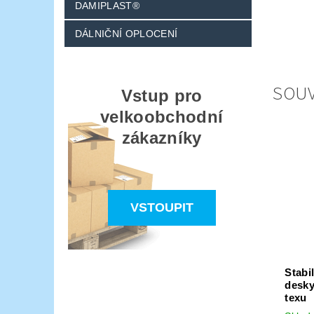
DAMIPLAST®
DÁLNIČNÍ OPLOCENÍ
SOUV
Vstup pro
velkoobchodní
zákazníky
VSTOUPIT
Stabi
desky
texu