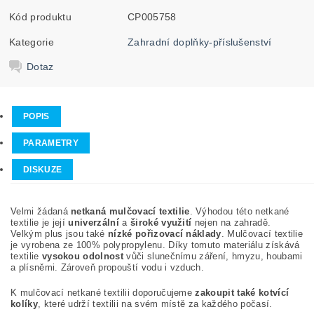
Kód produktu
CP005758
Kategorie
Zahradní doplňky-příslušenství
Dotaz
POPIS
PARAMETRY
DISKUZE
Velmi žádaná
netkaná mulčovací textilie
. Výhodou této netkané
textilie je její
univerzální
a
široké využití
nejen na zahradě.
Velkým plus jsou také
nízké pořizovací náklady
. Mulčovací textilie
je vyrobena ze 100% polypropylenu. Díky tomuto materiálu získává
textilie
vysokou odolnost
vůči slunečnímu záření, hmyzu, houbami
a plísněmi. Zároveň propouští vodu i vzduch.
K mulčovací netkané textilii doporučujeme
zakoupit také kotvící
kolíky
, které udrží textilii na svém místě za každého počasí.