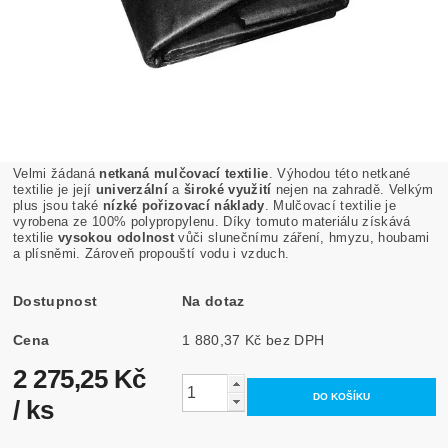
Velmi žádaná
netkaná mulčovací textilie
. Výhodou této netkané
textilie je její
univerzální
a
široké využití
nejen na zahradě. Velkým
plus jsou také
nízké pořizovací náklady
. Mulčovací textilie je
vyrobena ze 100% polypropylenu. Díky tomuto materiálu získává
textilie
vysokou odolnost
vůči slunečnímu záření, hmyzu, houbami
a plísněmi. Zároveň propouští vodu i vzduch.
Dostupnost
Na dotaz
Cena
1 880,37 Kč bez DPH
2 275,25 Kč
/ ks