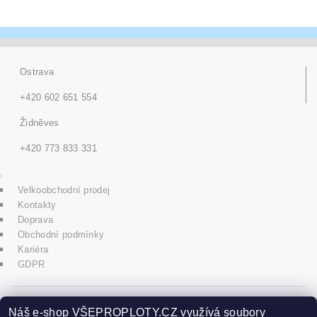
Ostrava
+420 602 651 554
Židněves
+420 773 833 331
Velkoobchodní prodej
Kontakty
Doprava
Obchodní podmínky
Kariéra
GDPR
icons8.com
Náš e-shop VŠEPROPLOTY.CZ využívá soubory