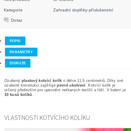
Kategorie
Zahradní doplňky-příslušenství
Dotaz
POPIS
PARAMETRY
DISKUZE
Ozubený
plastový kotvící kolík
o délce 11,5 centimetrů. Díky své
ozubené konstrukci zajišťuje
pevné ukotvení
. Kotvící kolík je
určený především pro upevnění netkaných textílií a fólií. V balení je
10 kusů kolíků
.
VLASTNOSTI KOTVÍCÍHO KOLÍKU