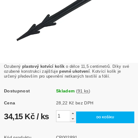
Ozubený
plastový kotvící kolík
o délce 11,5 centimetrů. Díky své
ozubené konstrukci zajišťuje
pevné ukotvení
. Kotvící kolík je
určený především pro upevnění netkaných textílií a fólií.
Dostupnost
Skladem
(
91 ks
)
Cena
28,22 Kč bez DPH
34,15 Kč
/ ks
Kód produktu
CP002891