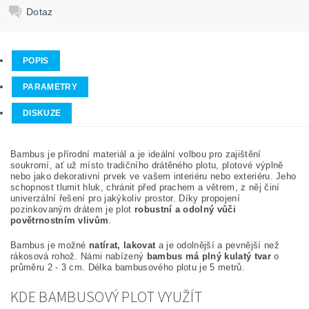
Dotaz
POPIS
PARAMETRY
DISKUZE
Bambus je přírodní materiál a je ideální volbou pro zajištění
soukromí, ať už místo tradičního drátěného plotu, plotové výplně
nebo jako dekorativní prvek ve vašem interiéru nebo exteriéru. Jeho
schopnost tlumit hluk, chránit před prachem a větrem, z něj činí
univerzální řešení pro jakýkoliv prostor. Díky propojení
pozinkovaným drátem je plot
robustní a odolný vůči
povětrnostním vlivům
.
Bambus je možné
natírat, lakovat
a je odolnější a pevnější než
rákosová rohož. Námi nabízený
bambus má plný kulatý tvar
o
průměru 2 - 3 cm. Délka bambusového plotu je 5 metrů.
KDE BAMBUSOVÝ PLOT VYUŽÍT