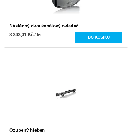
Nástěnný dvoukanálový ovladač
3 363,41 Kč
/ ks
Ozubený hřeben