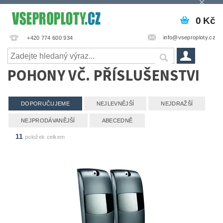
0 Kč
info@vseproploty.cz
+420 774 600 934
POHONY VČ. PŘÍSLUŠENSTVI
DOPORUČUJEME
NEJLEVNĚJŠÍ
NEJDRAŽŠÍ
NEJPRODÁVANĚJŠÍ
ABECEDNĚ
11
položek celkem