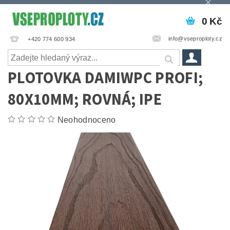
0 Kč
info@vseproploty.cz
+420 774 600 934
PLOTOVKA DAMIWPC PROFI;
80X10MM; ROVNÁ; IPE
Neohodnoceno