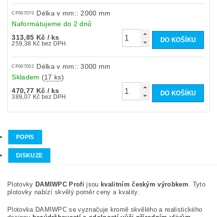
Délka v mm:: 2000 mm
CP007070
Naformátujeme do 2 dnů
313,85 Kč
/ ks
259,38 Kč bez DPH
Délka v mm:: 3000 mm
CP007052
Skladem
(
17 ks
)
470,77 Kč
/ ks
389,07 Kč bez DPH
POPIS
DISKUZE
Plotovky
DAMIWPC Profi
jsou
kvalitním českým výrobkem
. Tyto
plotovky nabízí skvělý poměr ceny a kvality.
Plotovka DAMIWPC se vyznačuje kromě skvělého a realistického