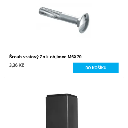
Šroub vratový Zn k objímce M6X70
3,36 Kč