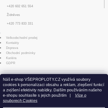
+420 602 651 554
Židněves
+420 773 833 331
Velkoobchodní prodej
Kontakty
Doprava
Obchodní podmínky
Kariéra
GDPR
icons8.com
Náš e-shop VŠEPROPLOTY.CZ využívá soubory
cookies k personalizaci obsahu a reklam, zlepšení funkcí
a zvýšení efektivity nabídky. Dalším používáním našeho
Praha - Herink
e-shopu souhlasíte s jejich použitím |
Více o
souborech Cookies
+420 606 020 266