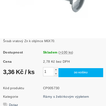
Šroub vratový Zn k objímce M6X70.
Dostupnost
Skladem
(
>100 ks
)
Cena
2,78 Kč bez DPH
3,36 Kč
/ ks
Kód produktu
CP005730
Kategorie
Rámy s žebírkovým výpletem
Dotaz