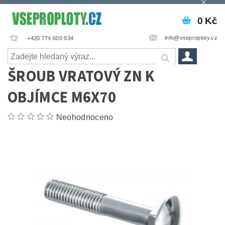
0 Kč
info@vseproploty.cz
+420 774 600 934
ŠROUB VRATOVÝ ZN K
OBJÍMCE M6X70
Neohodnoceno