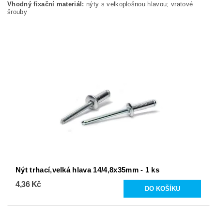
Vhodný fixační materiál:
nýty s velkoplošnou hlavou; vratové
šrouby
Nýt trhací,velká hlava 14/4,8x35mm - 1 ks
4,36 Kč