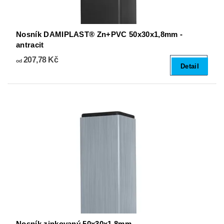
Nosník DAMIPLAST® Zn+PVC 50x30x1,8mm -
antracit
207,78 Kč
od
Detail
Nosník zinkovaný 50x30x1,8mm