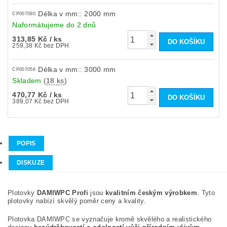
Délka v mm:: 2000 mm
CP007090
Naformátujeme do 2 dnů
313,85 Kč
/ ks
259,38 Kč bez DPH
Délka v mm:: 3000 mm
CP007056
Skladem
(
18 ks
)
470,77 Kč
/ ks
389,07 Kč bez DPH
POPIS
DISKUZE
Plotovky
DAMIWPC Profi
jsou
kvalitním českým výrobkem
. Tyto
plotovky nabízí skvělý poměr ceny a kvality.
Plotovka DAMIWPC se vyznačuje kromě skvělého a realistického