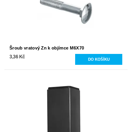
Šroub vratový Zn k objímce M6X70
3,36 Kč