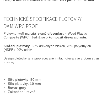
designu
bezúdržbovostí a odolností vůči přírodním vlivům
.
TECHNICKÉ SPECIFIKACE PLOTOVKY
DAMIWPC PROFI
Plotovku tvoří materiál zvaný
dřevoplast
= Wood-Plastic
Composite (WPC). Jedná se o
kompozit dřeva a plastu
.
Složení plotovky
: 52% dřevěných vláken, 28% polyethylen
(HDPE), 20% aditiv
Design plotovky je v propracované imitaci dřeva a je z obou stran
totožný.
Šíře plotovky: 80 mm
Síla plotovky: 10 mm
Barva: grey
Zakončení: rovné