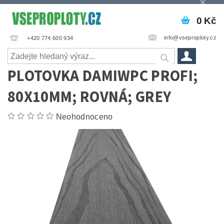
0 Kč
info@vseproploty.cz
+420 774 600 934
PLOTOVKA DAMIWPC PROFI;
80X10MM; ROVNÁ; GREY
Neohodnoceno