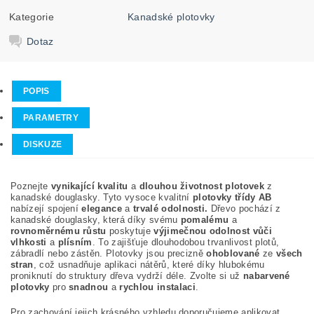
Kategorie
Kanadské plotovky
Dotaz
POPIS
PARAMETRY
DISKUZE
Poznejte
vynikající kvalitu
a
dlouhou životnost plotovek
z
kanadské douglasky. Tyto vysoce kvalitní
plotovky třídy AB
nabízejí spojení
elegance
a
trvalé odolnosti.
Dřevo pochází z
kanadské douglasky, která díky svému
pomalému
a
rovnoměrnému růstu
poskytuje
výjimečnou odolnost vůči
vlhkosti
a
plísním
. To zajišťuje dlouhodobou trvanlivost plotů,
zábradlí nebo zástěn. Plotovky jsou precizně
ohoblované
ze
všech
stran
, což usnadňuje aplikaci nátěrů, které díky hlubokému
proniknutí do struktury dřeva vydrží déle. Zvolte si už
nabarvené
plotovky
pro
snadnou
a
rychlou instalaci
.
Pro zachování jejich krásného vzhledu doporučujeme aplikovat