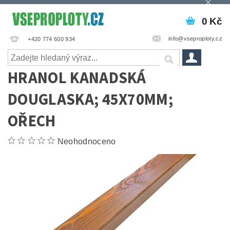
0 Kč
info@vseproploty.cz
+420 774 600 934
HRANOL KANADSKÁ
DOUGLASKA; 45X70MM;
OŘECH
Neohodnoceno