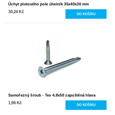
Úchyt plotového pole úhelník 35x40x30 mm
30,24 Kč
Samořezný šroub - Tex 4,8x50 zapuštěná hlava
1,96 Kč