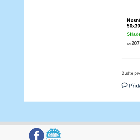
Nosn
50x30
Skla
207
od
Buďte prv
Přid