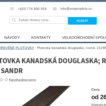
info@vseproploty.cz
+420 774 600 934
NÁVODY
KONTAKTY
VELKOOBCHODNÍ SPOL
DŘEVĚNÉ PLOTOVKY
Plotovka kanadská douglaska; rovná; 21x9
TOVKA KANADSKÁ DOUGLASKA; R
ISANDR
Neohodnoceno
Cena
od 2
Kategori