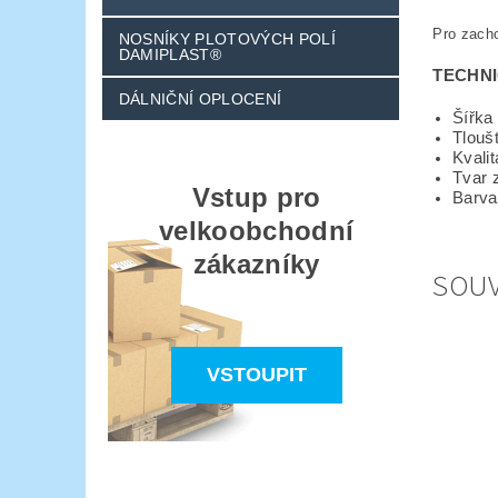
Pro zacho
NOSNÍKY PLOTOVÝCH POLÍ
DAMIPLAST®
TECHN
DÁLNIČNÍ OPLOCENÍ
Šířka
Tlouš
Kvalit
Tvar 
Vstup pro
Barva
velkoobchodní
zákazníky
SOUV
VSTOUPIT