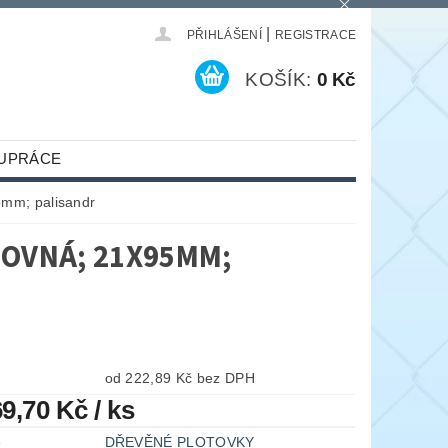
|
PŘIHLÁŠENÍ
REGISTRACE
KOŠÍK:
0 Kč
UPRÁCE
5mm; palisandr
OVNÁ; 21X95MM;
od 222,89 Kč bez DPH
69,70 Kč
/ ks
e
DŘEVĚNÉ PLOTOVKY