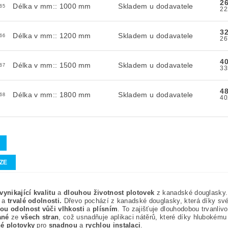
2
Délka v mm:: 1000 mm
Skladem u dodavatele
65
3
Délka v mm:: 1200 mm
Skladem u dodavatele
66
4
Délka v mm:: 1500 mm
Skladem u dodavatele
67
4
Délka v mm:: 1800 mm
Skladem u dodavatele
68
ZE
vynikající kvalitu
a
dlouhou životnost plotovek
z kanadské douglasky. 
a
trvalé odolnosti.
Dřevo pochází z kanadské douglasky, která díky s
ou odolnost vůči vlhkosti
a
plísním
. To zajišťuje dlouhodobou trvanliv
ané
ze
všech stran
, což usnadňuje aplikaci nátěrů, které díky hlubokému 
é plotovky
pro
snadnou
a
rychlou instalaci
.