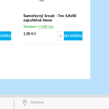
Samořezný šroub - Tex 4,8x50
zapuštěná hlava
Skladem
(
>100 ks
)
1,96 Kč
Židněves