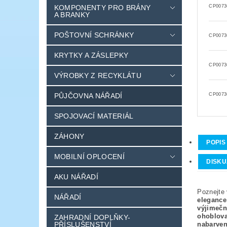
KOMPONENTY PRO BRÁNY
CP0073
A BRANKY
POŠTOVNÍ SCHRÁNKY
CP0073
KRYTKY A ZÁSLEPKY
CP0073
VÝROBKY Z RECYKLÁTU
PŮJČOVNA NÁŘADÍ
CP0073
SPOJOVACÍ MATERIÁL
ZÁHONY
POPIS
MOBILNÍ OPLOCENÍ
DISKU
AKU NÁŘADÍ
Poznejte
NÁŘADÍ
elegance
výjimečn
ohoblov
ZAHRADNÍ DOPLŇKY-
PŘÍSLUŠENSTVÍ
nabarven