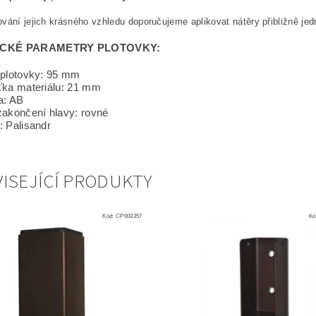
vání jejich krásného vzhledu doporučujeme aplikovat nátěry přibližně jedn
ICKÉ PARAMETRY PLOTOVKY:
 plotovky: 95 mm
ťka materiálu: 21 mm
a: AB
zakončení hlavy: rovné
: Palisandr
ISEJÍCÍ PRODUKTY
Kód:
CP003357
Kó