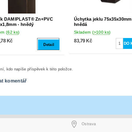
ík DAMIPLAST® Zn+PVC
Úchytka jeklu 75x35x30mm
x1,8mm - hnědý
hnědá
dem
(
62 ks
)
Skladem
(
>100 ks
)
,78 Kč
83,79 Kč
Detail
ní, kdo napíše příspěvek k této položce.
at komentář
Ostrava