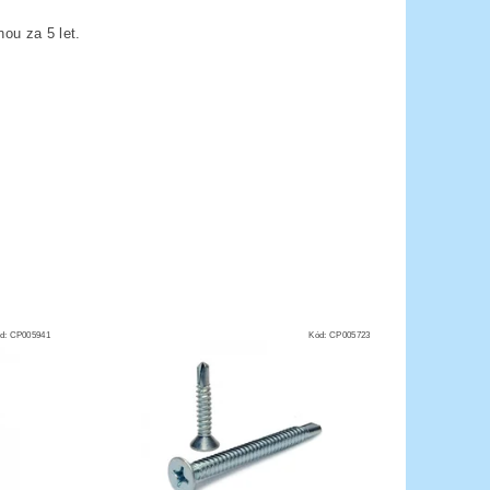
ou za 5 let.
d:
CP005941
Kód:
CP005723