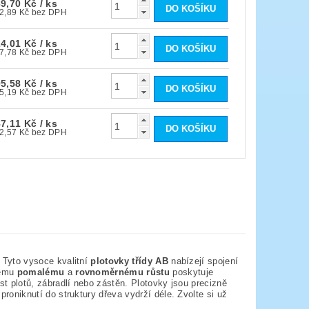
69,70 Kč
/ ks
222,89 Kč bez DPH
24,01 Kč
/ ks
267,78 Kč bez DPH
05,58 Kč
/ ks
335,19 Kč bez DPH
87,11 Kč
/ ks
402,57 Kč bez DPH
Tyto vysoce kvalitní
plotovky třídy AB
nabízejí spojení
vému
pomalému
a
rovnoměrnému růstu
poskytuje
ost plotů, zábradlí nebo zástěn. Plotovky jsou precizně
proniknutí do struktury dřeva vydrží déle. Zvolte si už