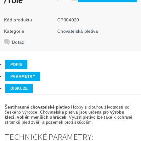
/ role
Kód produktu
CP004020
Kategorie
Chovatelská pletiva
Dotaz
POPIS
PARAMETRY
DISKUZE
Šestihranné chovatelské pletivo
Hobby s dlouhou životností od
českého výrobce. Chovatelská pletiva jsou určena pro
výrobu
klecí, voliér, menších ohrádek
. Využít pletivo lze také k ochraně
stromků před zvěří a pozemek proti škůdcům.
TECHNICKÉ PARAMETRY: