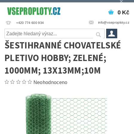
0 Kč
info@vseproploty.cz
+420 774 600 934
ŠESTIHRANNÉ CHOVATELSKÉ
PLETIVO HOBBY; ZELENÉ;
1000MM; 13X13MM;10M
Neohodnoceno