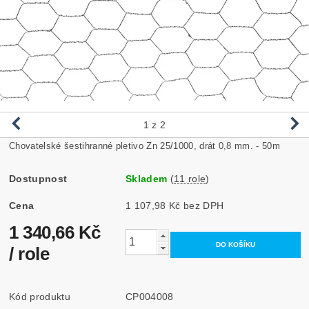
1
z 2
Chovatelské šestihranné pletivo Zn 25/1000, drát 0,8 mm. - 50m
Dostupnost
Skladem
(
11 role
)
Cena
1 107,98 Kč bez DPH
1 340,66 Kč
/ role
Kód produktu
CP004008