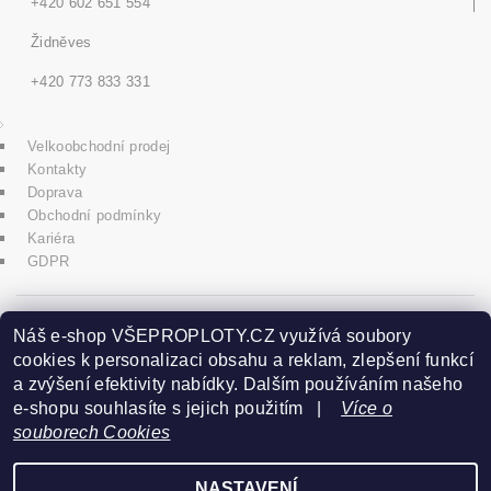
+420 602 651 554
Židněves
+420 773 833 331
Velkoobchodní prodej
Kontakty
Doprava
Obchodní podmínky
Kariéra
GDPR
icons8.com
Náš e-shop VŠEPROPLOTY.CZ využívá soubory
cookies k personalizaci obsahu a reklam, zlepšení funkcí
a zvýšení efektivity nabídky. Dalším používáním našeho
Praha - Herink
e-shopu souhlasíte s jejich použitím |
Více o
souborech Cookies
+420 606 020 266
NASTAVENÍ