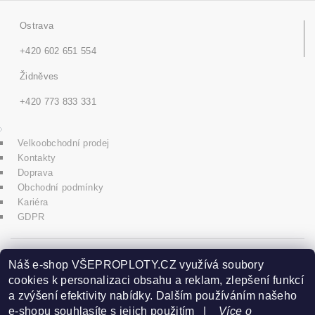
Ostrava
+420 602 651 554
Židněves
+420 773 833 331
Velkoobchodní prodej
Kontakty
Doprava
Obchodní podmínky
Kariéra
GDPR
icons8.com
Náš e-shop VŠEPROPLOTY.CZ využívá soubory
cookies k personalizaci obsahu a reklam, zlepšení funkcí
a zvýšení efektivity nabídky. Dalším používáním našeho
Praha - Herink
e-shopu souhlasíte s jejich použitím |
Více o