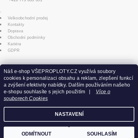
Velkoobchodní prodej
Kontakty
Doprava
Obchodní podmínky
Kariéra
GDPR
icons8.com
Náš e-shop VŠEPROPLOTY.CZ využívá soubory
cookies k personalizaci obsahu a reklam, zlepšení funkcí
a zvýšení efektivity nabídky. Dalším používáním našeho
Praha - Herink
e-shopu souhlasíte s jejich použitím |
Více o
souborech Cookies
+420 606 020 266
NASTAVENÍ
2026 ©
www.vseproploty.cz
, všechna práva vyhrazena
Vytvořil Shoptet
ODMÍTNOUT
SOUHLASÍM