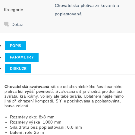
Chovatelska pletiva zinkovaná a
Kategorie
poplastovaná
Dotaz
POPIS
PARAMETRY
DISKUZE
Chovatelská svařovaná síť
se od chovatelského šestihranného
pletiva liší
vyšší pevností
. Svařovaná síť je vhodná pro domácí
zvířata, králíkárny, voliéry ale také terária. Uplatnění najde mimo
jiné při ohrazení kompostů. Síť je pozinkována a poplastována,
barva zelená.
Rozměry oko: 8x8 mm
Rozměry výška: 1000 mm
Síla drátu bez poplastování: 0,8 mm
Balení: role 25 m