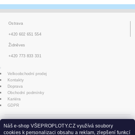
Ostrava
+420 602 651 554
Židněves
+420 773 833 331
Velkoobchodní prodej
Kontakty
Doprava
Obchodní podmínky
Kariéra
GDPR
icons8.com
Náš e-shop VŠEPROPLOTY.CZ využívá soubory
cookies k personalizaci obsahu a reklam, zlepšení funkcí