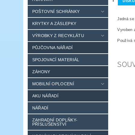
DISKU
POŠTOVNÍ SCHRÁNKY
Jedná se
KRYTKY A ZÁSLEPKY
Vyroben
VÝROBKY Z RECYKLÁTU
Používá 
PŮJČOVNA NÁŘADÍ
SPOJOVACÍ MATERIÁL
SOUV
ZÁHONY
MOBILNÍ OPLOCENÍ
AKU NÁŘADÍ
NÁŘADÍ
ZAHRADNÍ DOPLŇKY-
PŘÍSLUŠENSTVÍ