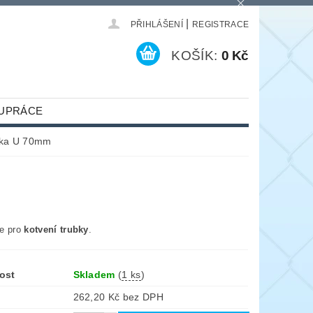
|
PŘIHLÁŠENÍ
REGISTRACE
KOŠÍK:
0 Kč
UPRÁCE
ka U 70mm
e pro
kotvení trubky
.
ost
Skladem
(
1 ks
)
262,20 Kč bez DPH