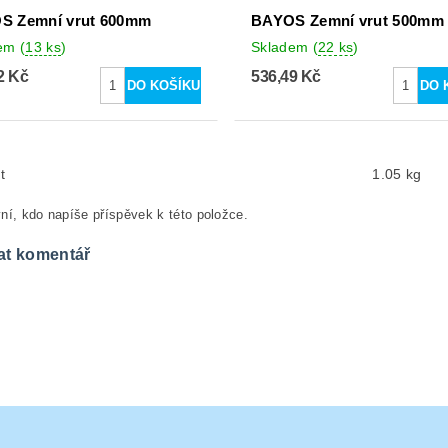
S Zemní vrut 600mm
BAYOS Zemní vrut 500mm
dem
(
13 ks
)
Skladem
(
22 ks
)
2 Kč
536,49 Kč
t
1.05 kg
ní, kdo napíše příspěvek k této položce.
at komentář