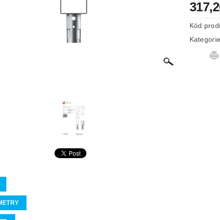
317,
Kód prod
Kategori
METRY