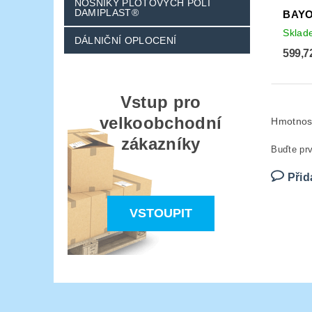
NOSNÍKY PLOTOVÝCH POLÍ
DAMIPLAST®
BAYO
Skla
DÁLNIČNÍ OPLOCENÍ
599,7
Vstup pro
velkoobchodní
Hmotnos
zákazníky
Buďte prv
Přid
VSTOUPIT