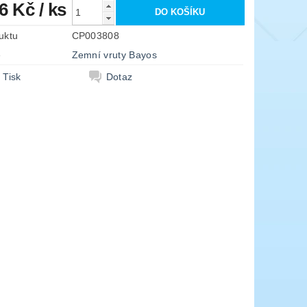
26 Kč
/ ks
uktu
CP003808
e
Zemní vruty Bayos
Tisk
Dotaz