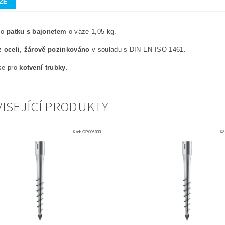
ZE
 o
patku s bajonetem
o váze 1,05 kg.
 z
oceli
,
žárově pozinkováno
v souladu s DIN EN ISO 1461.
se pro
kotvení trubky
.
ISEJÍCÍ PRODUKTY
Kód:
CP006033
Kó