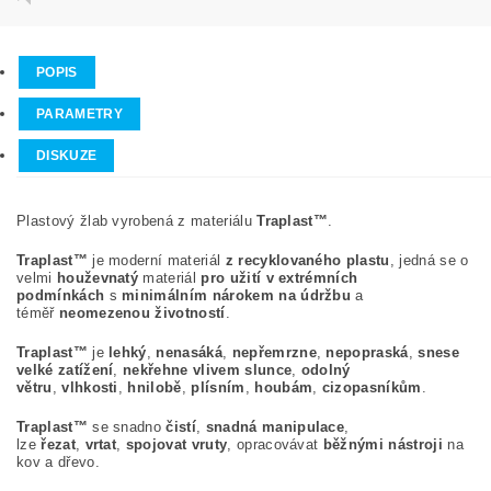
POPIS
PARAMETRY
DISKUZE
Plastový žlab vyrobená z materiálu
Traplast™
.
Traplast™
je moderní materiál
z recyklovaného plastu
, jedná se o
velmi
houževnatý
materiál
pro užití v extrémních
podmínkách
s
minimálním nárokem na údržbu
a
téměř
neomezenou životností
.
Traplast™
je
lehký
,
nenasáká
,
nepřemrzne
,
nepopraská
,
snese
velké zatížení
,
nekřehne vlivem slunce
,
odolný
větru
,
vlhkosti
,
hnilobě
,
plísním
,
houbám
,
cizopasníkům
.
Traplast™
se snadno
čistí
,
snadná manipulace
,
lze
řezat
,
vrtat
,
spojovat vruty
, opracovávat
běžnými nástroji
na
kov a dřevo.