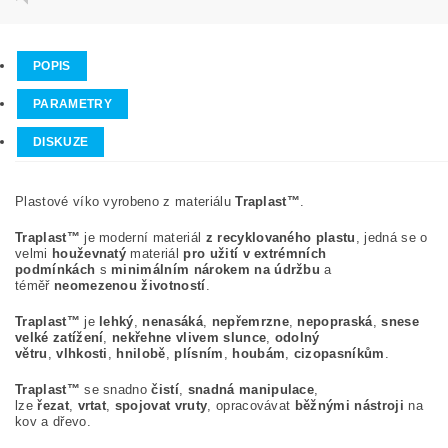
POPIS
PARAMETRY
DISKUZE
Plastové víko vyrobeno z materiálu
Traplast™
.
Traplast™
je moderní materiál
z recyklovaného plastu
, jedná se o
velmi
houževnatý
materiál
pro užití v extrémních
podmínkách
s
minimálním nárokem na údržbu
a
téměř
neomezenou životností
.
Traplast™
je
lehký
,
nenasáká
,
nepřemrzne
,
nepopraská
,
snese
velké zatížení
,
nekřehne vlivem slunce
,
odolný
větru
,
vlhkosti
,
hnilobě
,
plísním
,
houbám
,
cizopasníkům
.
Traplast™
se snadno
čistí
,
snadná manipulace
,
lze
řezat
,
vrtat
,
spojovat vruty
, opracovávat
běžnými nástroji
na
kov a dřevo.