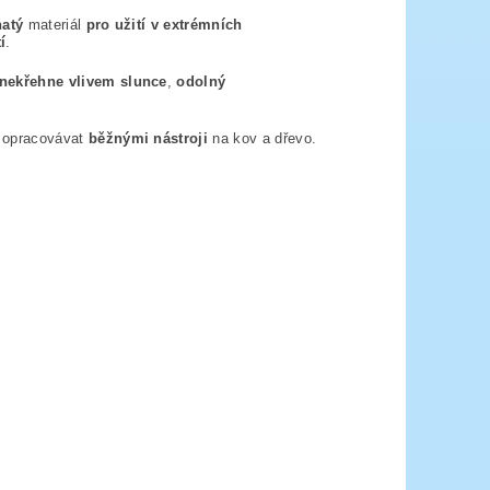
atý
materiál
pro užití v extrémních
í
.
nekřehne vlivem slunce
,
odolný
, opracovávat
běžnými nástroji
na kov a dřevo.