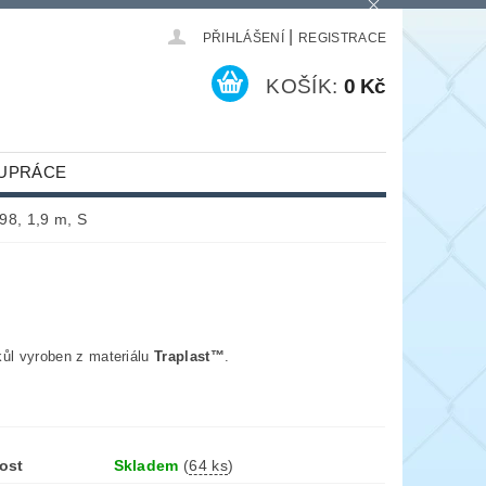
|
PŘIHLÁŠENÍ
REGISTRACE
KOŠÍK:
0 Kč
UPRÁCE
98, 1,9 m, S
kůl vyroben z materiálu
Traplast™
.
ost
Skladem
(
64 ks
)