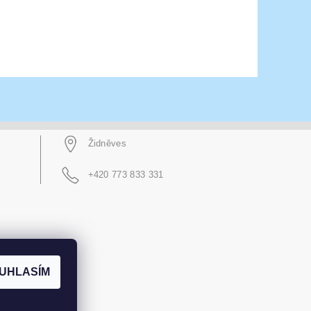
Židněves
+420 773 833 331
UHLASÍM