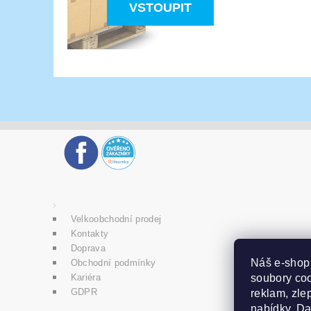
VSTOUPIT
Velkoobchodní prodej
Kontakty
Doprava
Náš e-sho
Obchodní podmínky
soubory coo
Kariéra
GDPR
reklam, zlep
nabídky. D