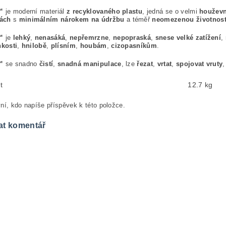
™
je moderní materiál
z recyklovaného plastu
, jedná se o velmi
houževn
ách
s
minimálním nárokem na údržbu
a téměř
neomezenou životnost
™
je
lehký
,
nenasáká
,
nepřemrzne
,
nepopraská
,
snese velké zatížení
,
hkosti
,
hnilobě
,
plísním
,
houbám
,
cizopasníkům
.
™
se snadno
čistí
,
snadná manipulace
, lze
řezat
,
vrtat
,
spojovat vruty
t
12.7 kg
ní, kdo napíše příspěvek k této položce.
at komentář