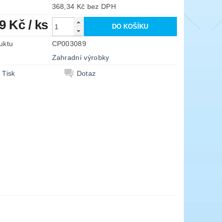
368,34 Kč bez DPH
69 Kč
/ ks
uktu
CP003089
e
Zahradní výrobky
Tisk
Dotaz