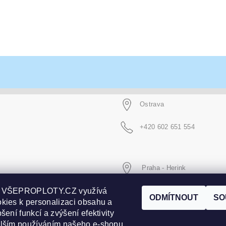
Ostrava
+420 602 651 554
Praha - Herink
p VŠEPROPLOTY.CZ využívá
+420 606 020 266
ODMÍTNOUT
SO
kies k personalizaci obsahu a
šení funkcí a zvýšení efektivity
alším používáním našeho e-shopu