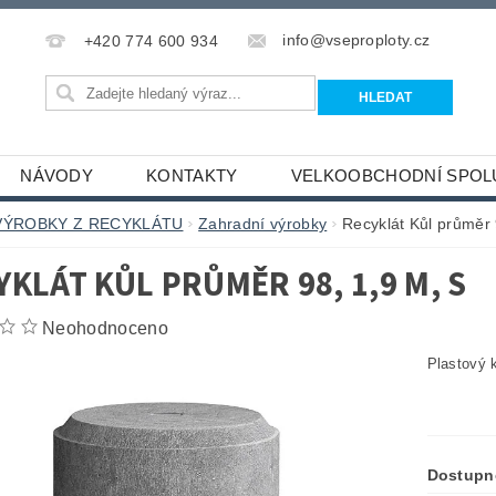
info@vseproploty.cz
+420 774 600 934
NÁVODY
KONTAKTY
VELKOOBCHODNÍ SPOL
VÝROBKY Z RECYKLÁTU
Zahradní výrobky
Recyklát Kůl průměr 
YKLÁT KŮL PRŮMĚR 98, 1,9 M, S
Neohodnoceno
Plastový 
Dostupn