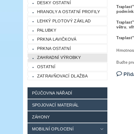
DESKY OSTATNÍ
Traplast
HRANOLY A OSTATNÍ PROFILY
podmínk
LEHKÝ PLOTOVÝ ZÁKLAD
Traplast
větru
,
vl
PALUBKY
Traplast
PRKNA LAVIČKOVÁ
PRKNA OSTATNÍ
Hmotnos
ZAHRADNÍ VÝROBKY
Buďte prv
OSTATNÍ
Přid
ZATRAVŇOVACÍ DLAŽBA
PŮJČOVNA NÁŘADÍ
SPOJOVACÍ MATERIÁL
ZÁHONY
MOBILNÍ OPLOCENÍ