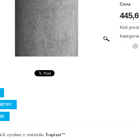
Cena
445,
Kód prod
Kategori
METRY
ZE
kůl vyroben z materiálu
Traplast™
.