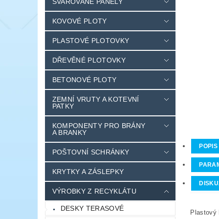
SVAŘOVANÉ PANELY
KOVOVÉ PLOTY
PLASTOVÉ PLOTOVKY
DŘEVĚNÉ PLOTOVKY
BETONOVÉ PLOTY
ZEMNÍ VRUTY A KOTEVNÍ
PATKY
KOMPONENTY PRO BRÁNY
A BRANKY
POPIS
POŠTOVNÍ SCHRÁNKY
PARA
KRYTKY A ZÁSLEPKY
DISKU
VÝROBKY Z RECYKLÁTU
DESKY TERASOVÉ
Plastový 