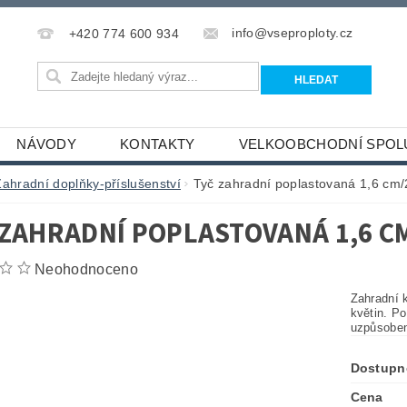
info@vseproploty.cz
+420 774 600 934
NÁVODY
KONTAKTY
VELKOOBCHODNÍ SPOL
Zahradní doplňky-příslušenství
Tyč zahradní poplastovaná 1,6 cm
 ZAHRADNÍ POPLASTOVANÁ 1,6 CM
Neohodnoceno
Zahradní 
květin. Po
uzpůsoben
Dostupn
Cena