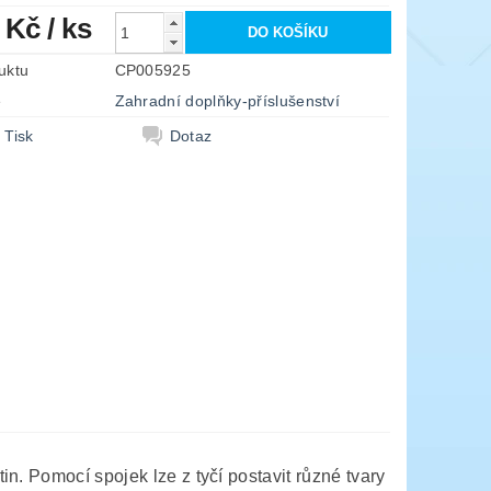
1 Kč
/ ks
uktu
CP005925
e
Zahradní doplňky-příslušenství
Tisk
Dotaz
n. Pomocí spojek lze z tyčí postavit různé tvary