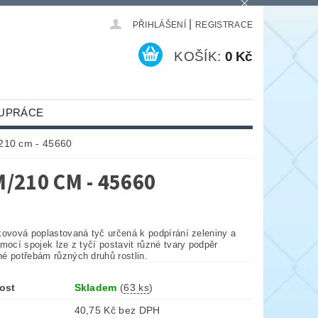
|
PŘIHLÁŠENÍ
REGISTRACE
KOŠÍK:
0 Kč
UPRÁCE
/210 cm - 45660
/210 CM - 45660
kovová poplastovaná tyč určená k podpírání zeleniny a
mocí spojek lze z tyčí postavit různé tvary podpěr
é potřebám různých druhů rostlin.
ost
Skladem
(
63 ks
)
40,75 Kč bez DPH