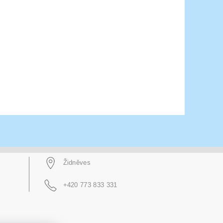
Židněves
+420 773 833 331