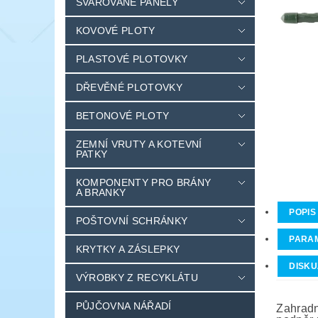
SVAŘOVANÉ PANELY
KOVOVÉ PLOTY
PLASTOVÉ PLOTOVKY
DŘEVĚNÉ PLOTOVKY
BETONOVÉ PLOTY
ZEMNÍ VRUTY A KOTEVNÍ
PATKY
KOMPONENTY PRO BRÁNY
A BRANKY
POPIS
POŠTOVNÍ SCHRÁNKY
PARA
KRYTKY A ZÁSLEPKY
DISKU
VÝROBKY Z RECYKLÁTU
PŮJČOVNA NÁŘADÍ
Zahradn