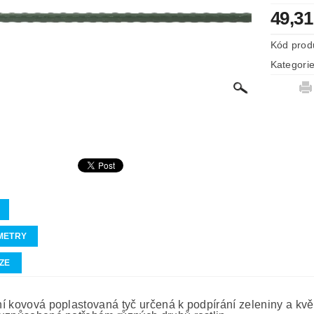
49,3
Kód prod
Kategori
METRY
ZE
í kovová poplastovaná tyč určená k podpírání zeleniny a květi