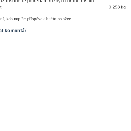
uzpůsobené potřebám různých druhů rostlin.
t
0.258 kg
ní, kdo napíše příspěvek k této položce.
at komentář