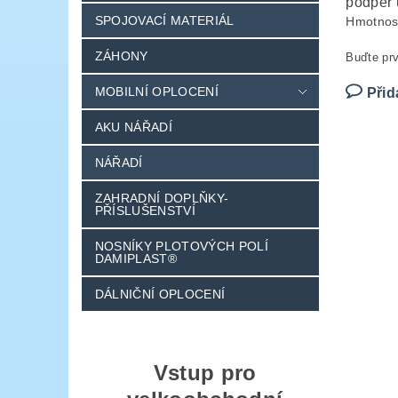
podpěr 
SPOJOVACÍ MATERIÁL
Hmotnos
ZÁHONY
Buďte prv
MOBILNÍ OPLOCENÍ
Přid
AKU NÁŘADÍ
NÁŘADÍ
ZAHRADNÍ DOPLŇKY-
PŘÍSLUŠENSTVÍ
NOSNÍKY PLOTOVÝCH POLÍ
DAMIPLAST®
DÁLNIČNÍ OPLOCENÍ
Vstup pro