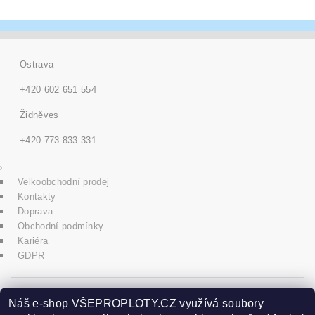
Ostrava
+420 602 651 554
Židněves
+420 773 833 331
Velkoobchodní prodej
Kontakty
Doprava
Obchodní podmínky
Kariéra
GDPR
icons8.com
Náš e-shop VŠEPROPLOTY.CZ využívá soubory