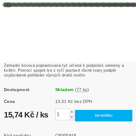
Zahradní kovová poplastovaná tyč určená k podpírání zeleniny a
květin. Pomocí spojek lze z tyčí postavit různé tvary podpěr
uzpůsobené potřebám různých druhů rostlin.
Dostupnost
Skladem
(
77 ks
)
Cena
13,01 Kč bez DPH
15,74 Kč
/ ks
Kód produktu
CP005918