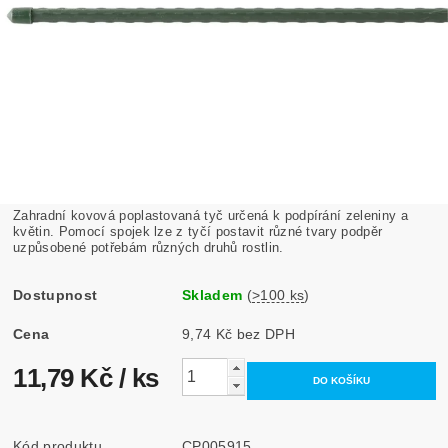
Zahradní kovová poplastovaná tyč určená k podpírání zeleniny a
květin. Pomocí spojek lze z tyčí postavit různé tvary podpěr
uzpůsobené potřebám různých druhů rostlin.
Dostupnost
Skladem
(
>100 ks
)
Cena
9,74 Kč bez DPH
11,79 Kč
/ ks
Kód produktu
CP005915