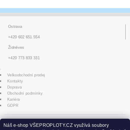
Ostrava
+420 602 651 554
Židněves
+420 773 833 331
Velkoobchodní prodej
Kontakty
Doprava
Obchodní podmínky
Kariéra
GDPR
icons8.com
Náš e-shop VŠEPROPLOTY.CZ využívá soubory