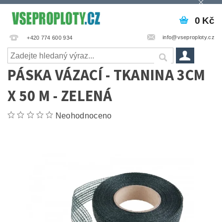
0 Kč
info@vseproploty.cz
+420 774 600 934
PÁSKA VÁZACÍ - TKANINA 3CM
X 50 M - ZELENÁ
Neohodnoceno