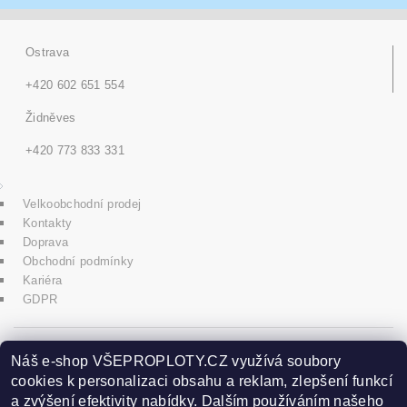
Ostrava
+420 602 651 554
Židněves
+420 773 833 331
Velkoobchodní prodej
Kontakty
Doprava
Obchodní podmínky
Kariéra
GDPR
icons8.com
Náš e-shop VŠEPROPLOTY.CZ využívá soubory
cookies k personalizaci obsahu a reklam, zlepšení funkcí
a zvýšení efektivity nabídky. Dalším používáním našeho