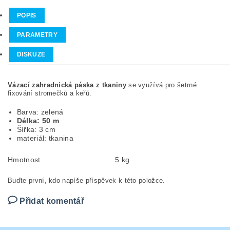
POPIS
PARAMETRY
DISKUZE
Vázací zahradnická páska z tkaniny
se využívá pro šetrné
fixování stromečků a keřů.
Barva: zelená
Délka: 50 m
Šířka: 3 cm
materiál: tkanina
Hmotnost
5 kg
Buďte první, kdo napíše příspěvek k této položce.
Přidat komentář