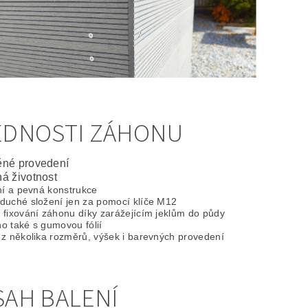
EDNOSTI ZÁHONU
ěné provedení
á životnost
ní a pevná konstrukce
duché složení jen za pomocí klíče M12
 fixování záhonu díky zarážejícím jeklům do půdy
o také s gumovou fólií
 z několika rozměrů, výšek i barevných provedení
AH BALENÍ