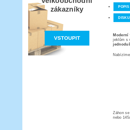
velkoobchodní
POPIS
zákazníky
DISKU
Moderní 
VSTOUPIT
jeklům s 
jednoduš
Nabízíme
Záhon se
nebo 145