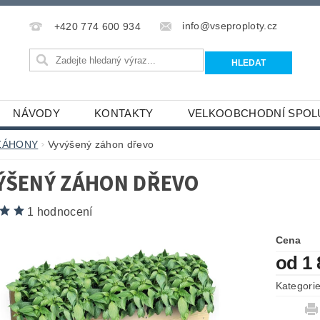
info@vseproploty.cz
+420 774 600 934
NÁVODY
KONTAKTY
VELKOOBCHODNÍ SPOL
ZÁHONY
Vyvýšený záhon dřevo
ÝŠENÝ ZÁHON DŘEVO
1 hodnocení
Cena
od 1
Kategori