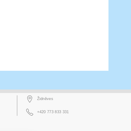
Židněves
+420 773 833 331