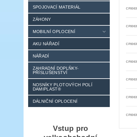
SPOJOVACÍ MATERIÁL
CP0063
ZÁHONY
CP0063
MOBILNÍ OPLOCENÍ
AKU NÁŘADÍ
CP0063
NÁŘADÍ
CP0063
ZAHRADNÍ DOPLŇKY-
PŘÍSLUŠENSTVÍ
CP0063
NOSNÍKY PLOTOVÝCH POLÍ
DAMIPLAST®
CP0063
DÁLNIČNÍ OPLOCENÍ
CP0063
Vstup pro