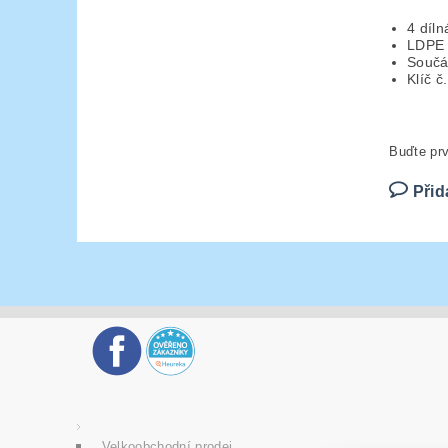
4 díl
LDPE 
Součá
Klíč č
Buďte prv
Přid
Velkoobchodní prodej