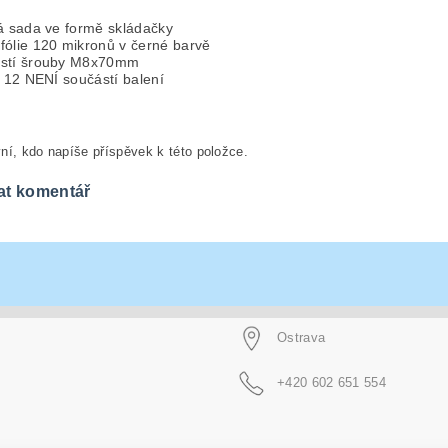
ná sada ve formě skládačky
fólie 120 mikronů v černé barvě
stí šrouby M8x70mm
. 12 NENÍ součástí balení
ní, kdo napíše příspěvek k této položce.
at komentář
Ostrava
+420 602 651 554