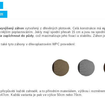
ZE
vyvýšený záhon
vytvořený z dřevěných plotovek. Celá konstrukce má
v
vnějším poplastováním. Jekly mají spodní přesah 15 cm a jsou na spodn
e zapíchnout do půdy
, což maximalizuje jeho fixaci a stabilitu. Záhon 
 také tyto záhony v dřevoplastovém WPC provedení:
 přizpůsobí každé zahradě, a to přírodním materiálem, výškou i rozměr
x47cm. Každá varianta je pak ve výšce 50cm nebo 70cm.