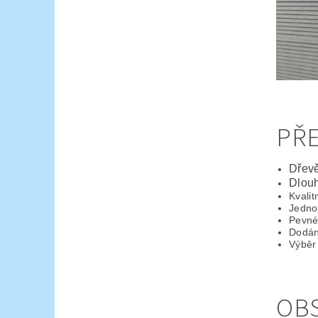
PŘ
Dřev
Dlouh
Kvalit
Jedno
Pevné
Dodán
Výběr
OBS