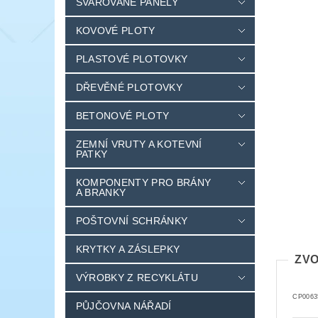
SVAŘOVANÉ PANELY
KOVOVÉ PLOTY
PLASTOVÉ PLOTOVKY
DŘEVĚNÉ PLOTOVKY
BETONOVÉ PLOTY
ZEMNÍ VRUTY A KOTEVNÍ
PATKY
KOMPONENTY PRO BRÁNY
A BRANKY
POŠTOVNÍ SCHRÁNKY
KRYTKY A ZÁSLEPKY
ZVO
VÝROBKY Z RECYKLÁTU
CP0063
PŮJČOVNA NÁŘADÍ