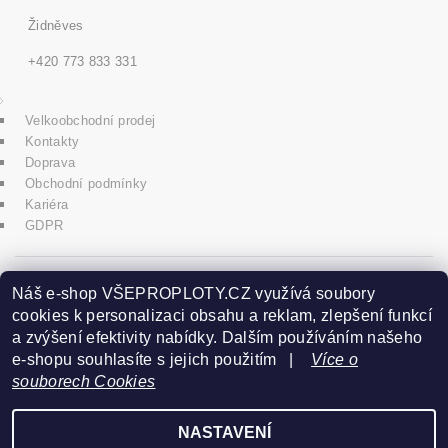
Židněves
+420 773 833 331
Velkoobchodní prodej
Kontakty
Doprava
Obchodní podmínky
Kariéra
GDPR
icons8.com
Náš e-shop VŠEPROPLOTY.CZ využívá soubory
cookies k personalizaci obsahu a reklam, zlepšení funkcí
a zvýšení efektivity nabídky. Dalším používáním našeho
Praha - Herink
e-shopu souhlasíte s jejich použitím |
Více o
souborech Cookies
+420 606 020 266
NASTAVENÍ