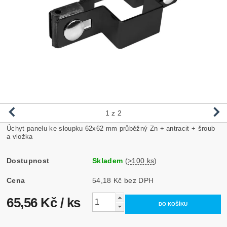
1
z 2
Úchyt panelu ke sloupku 62x62 mm průběžný Zn + antracit + šroub
a vložka
Dostupnost
Skladem
(
>100 ks
)
Cena
54,18 Kč bez DPH
65,56 Kč
/ ks