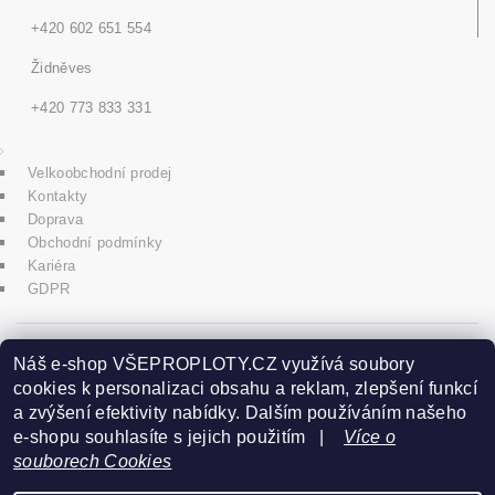
+420 602 651 554
Židněves
+420 773 833 331
Velkoobchodní prodej
Kontakty
Doprava
Obchodní podmínky
Kariéra
GDPR
icons8.com
Náš e-shop VŠEPROPLOTY.CZ využívá soubory
cookies k personalizaci obsahu a reklam, zlepšení funkcí
a zvýšení efektivity nabídky. Dalším používáním našeho
Praha - Herink
e-shopu souhlasíte s jejich použitím |
Více o
souborech Cookies
+420 606 020 266