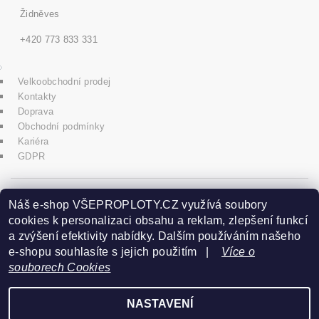
Židněves
+420 773 833 331
Velkoobchodní prodej
Kontakty
Doprava
Obchodní podmínky
Kariéra
GDPR
icons8.com
Náš e-shop VŠEPROPLOTY.CZ využívá soubory
cookies k personalizaci obsahu a reklam, zlepšení funkcí
a zvýšení efektivity nabídky. Dalším používáním našeho
Praha - Herink
e-shopu souhlasíte s jejich použitím |
Více o
souborech Cookies
+420 606 020 266
NASTAVENÍ