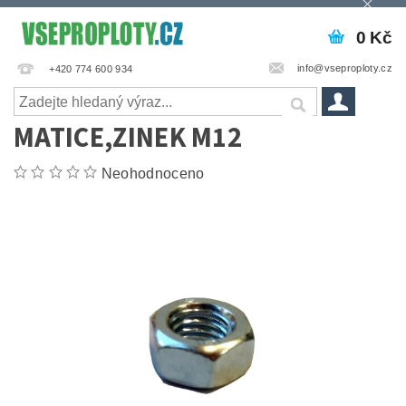
0 Kč
info@vseproploty.cz
+420 774 600 934
MATICE,ZINEK M12
Neohodnoceno