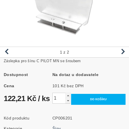
1
z 2
Záslepka pro šínu C PILOT MN se šroubem
Dostupnost
Na dotaz u dodavatele
Cena
101 Kč bez DPH
122,21 Kč
/ ks
Kód produktu
CP006201
Kategorie
Šíny