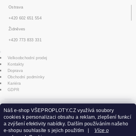
Ostrava
+420 602 651 554
Židněves
+420 773 833 331
Velkoobchodní prodej
Kontakty
Doprava
Obchodní podmínky
Kariéra
GDPR
icons8.com
Náš e-shop VŠEPROPLOTY.CZ využívá soubory
cookies k personalizaci obsahu a reklam, zlepšení funkcí
a zvýšení efektivity nabídky. Dalším používáním našeho
Praha - Herink
e-shopu souhlasíte s jejich použitím |
Více o