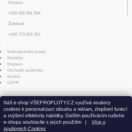
Ostrava
+420 602 651 554
Židněves
+420 773 833 331
Velkoobchodní prodej
Kontakty
Doprava
Obchodní podmínky
Kariéra
GDPR
icons8.com
Náš e-shop VŠEPROPLOTY.CZ využívá soubory
cookies k personalizaci obsahu a reklam, zlepšení funkcí
a zvýšení efektivity nabídky. Dalším používáním našeho
Praha - Herink
e-shopu souhlasíte s jejich použitím |
Více o
souborech Cookies
+420 606 020 266