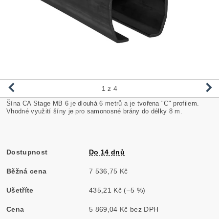
1
z 4
Šína CA Stage MB 6 je dlouhá 6 metrů a je tvořena "C" profilem.
Vhodné využití šíny je pro samonosné brány do délky 8 m.
Dostupnost
Do 14 dnů
Běžná cena
7 536,75 Kč
Ušetříte
435,21 Kč
(–5 %)
Cena
5 869,04 Kč bez DPH