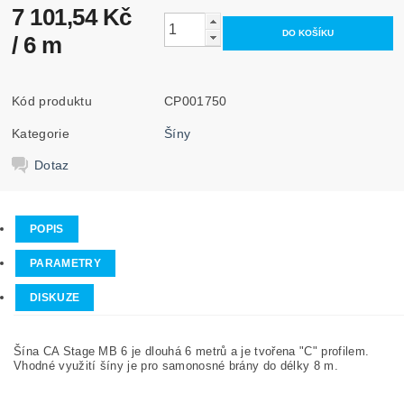
7 101,54 Kč
/ 6 m
Kód produktu
CP001750
Kategorie
Šíny
Dotaz
POPIS
PARAMETRY
DISKUZE
Šína CA Stage MB 6 je dlouhá 6 metrů a je tvořena "C" profilem.
Vhodné využití šíny je pro samonosné brány do délky 8 m.