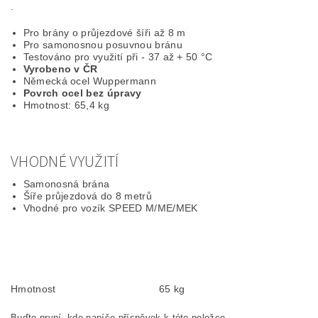
.
Pro brány o průjezdové šíři až 8 m
Pro samonosnou posuvnou bránu
Testováno pro využití při - 37 až + 50 °C
Vyrobeno v ČR
Německá ocel Wuppermann
Povrch ocel bez úpravy
Hmotnost: 65,4 kg
VHODNÉ VYUŽITÍ
Samonosná brána
Šíře průjezdová do 8 metrů
Vhodné pro vozík SPEED M/ME/MEK
Hmotnost
65 kg
Buďte první, kdo napíše příspěvek k této položce.