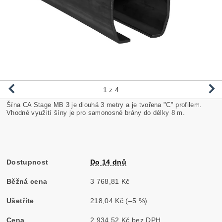
1
z 4
Šína CA Stage MB 3 je dlouhá 3 metry a je tvořena "C" profilem.
Vhodné využití šíny je pro samonosné brány do délky 8 m.
Dostupnost
Do 14 dnů
Běžná cena
3 768,81 Kč
Ušetříte
218,04 Kč
(–5 %)
Cena
2 934,52 Kč bez DPH