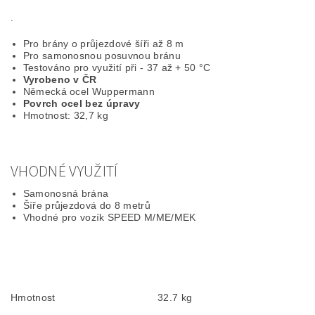
.
Pro brány o průjezdové šíři až 8 m
Pro samonosnou posuvnou bránu
Testováno pro využití při - 37 až + 50 °C
Vyrobeno v ČR
Německá ocel Wuppermann
Povrch ocel bez úpravy
Hmotnost: 32,7 kg
VHODNÉ VYUŽITÍ
Samonosná brána
Šíře průjezdová do 8 metrů
Vhodné pro vozík SPEED M/ME/MEK
Hmotnost
32.7 kg