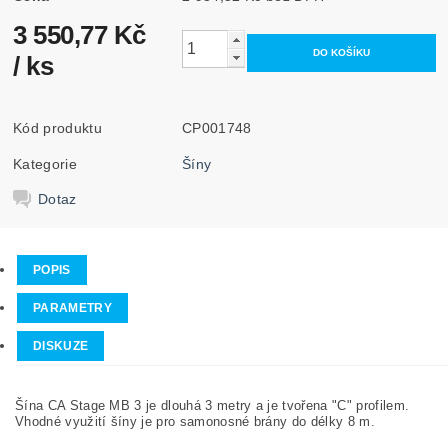
3 550,77 Kč
/ ks
Kód produktu
CP001748
Kategorie
Šíny
Dotaz
POPIS
PARAMETRY
DISKUZE
Šína CA Stage MB 3 je dlouhá 3 metry a je tvořena "C" profilem.
Vhodné využití šíny je pro samonosné brány do délky 8 m.