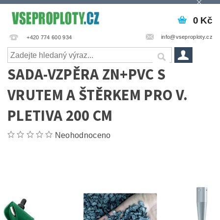
0 Kč
info@vseproploty.cz
+420 774 600 934
SADA-VZPĚRA ZN+PVC S
VRUTEM A ŠTĚRKEM PRO V.
PLETIVA 200 CM
Neohodnoceno