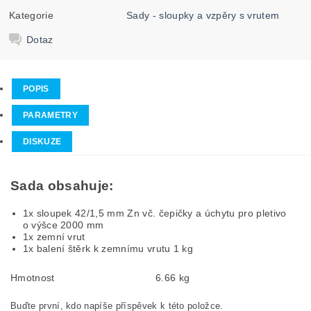
Kategorie
Sady - sloupky a vzpěry s vrutem
Dotaz
POPIS
PARAMETRY
DISKUZE
Sada obsahuje:
1x sloupek 42/1,5 mm Zn vč. čepičky a úchytu pro pletivo
o výšce 2000 mm
1x zemní vrut
1x balení štěrk k zemnímu vrutu 1 kg
Hmotnost
6.66 kg
Buďte první, kdo napíše příspěvek k této položce.