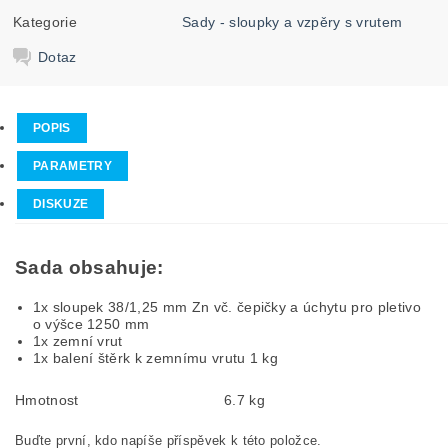
Kategorie
Sady - sloupky a vzpěry s vrutem
Dotaz
POPIS
PARAMETRY
DISKUZE
Sada obsahuje:
1x sloupek 38/1,25 mm Zn vč. čepičky a úchytu pro pletivo
o výšce 1250 mm
1x zemní vrut
1x balení štěrk k zemnímu vrutu 1 kg
Hmotnost
6.7 kg
Buďte první, kdo napíše příspěvek k této položce.