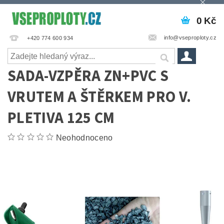
0 Kč
info@vseproploty.cz
+420 774 600 934
SADA-VZPĚRA ZN+PVC S
VRUTEM A ŠTĚRKEM PRO V.
PLETIVA 125 CM
Neohodnoceno