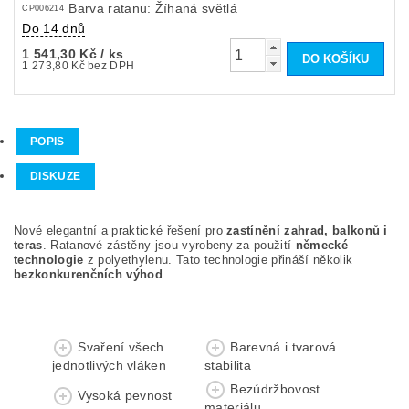
Barva ratanu: Žíhaná světlá
CP006214
Do 14 dnů
1 541,30 Kč
/ ks
1 273,80 Kč bez DPH
POPIS
DISKUZE
Nové elegantní a praktické řešení pro
zastínění zahrad, balkonů i
teras
. Ratanové zástěny jsou vyrobeny za použití
německé
technologie
z polyethylenu. Tato technologie přináší několik
bezkonkurenčních výhod
.
Svaření všech
Barevná i tvarová
jednotlivých vláken
stabilita
Bezúdržbovost
Vysoká pevnost
materiálu