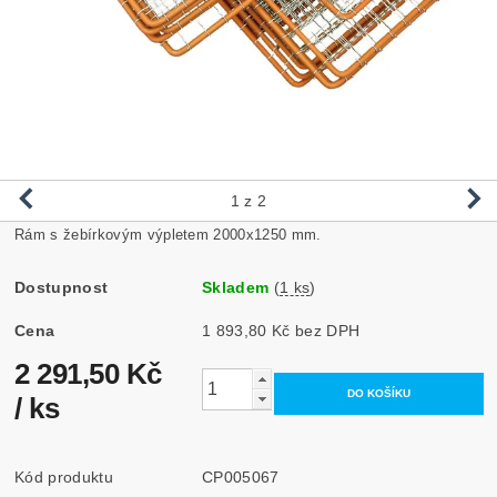
1
z 2
Rám s žebírkovým výpletem 2000x1250 mm.
Dostupnost
Skladem
(
1 ks
)
Cena
1 893,80 Kč bez DPH
2 291,50 Kč
/ ks
Kód produktu
CP005067