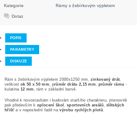
Kategorie
Rámy s žebírkovým výpletem
Dotaz
POPIS
PARAMETRY
DISKUZE
Rám s žebírkovým výpletem 2000x1250 mm,
zinkovaný drát
,
velikost
ok 50 x 50 mm
, p
růměr drátu 2,15 mm
,
průměr rámu
-
kulatina
12 mm
, rám v základní barvě.
Vhodné k novostavbám i budovám staršího charakteru, jmenovitě
pak především k
oplocení škol
,
sportovních areálů
,
dětských
hřišť
a v neposlední řadě na
výrobu rychlých plotů
.