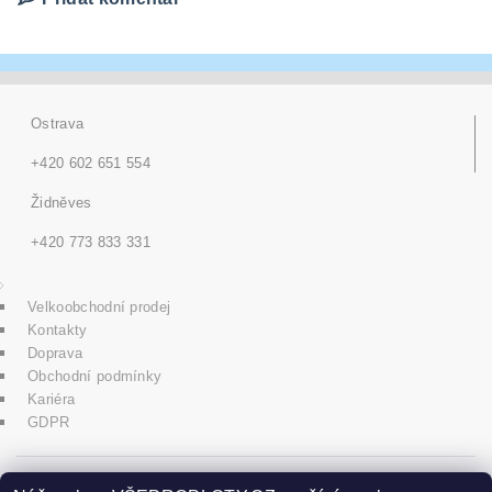
Ostrava
+420 602 651 554
Židněves
+420 773 833 331
Velkoobchodní prodej
Kontakty
Doprava
Obchodní podmínky
Kariéra
GDPR
icons8.com