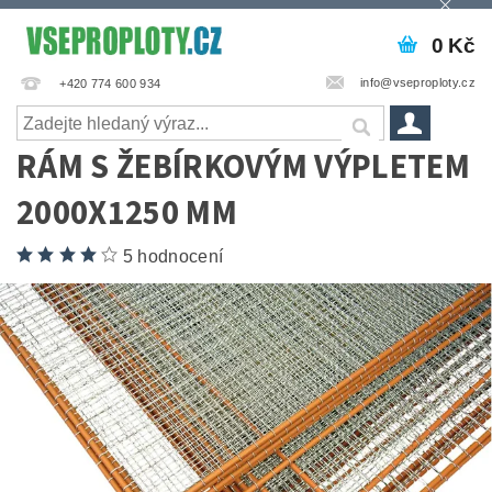
0 Kč
info@vseproploty.cz
+420 774 600 934
RÁM S ŽEBÍRKOVÝM VÝPLETEM
2000X1250 MM
5 hodnocení