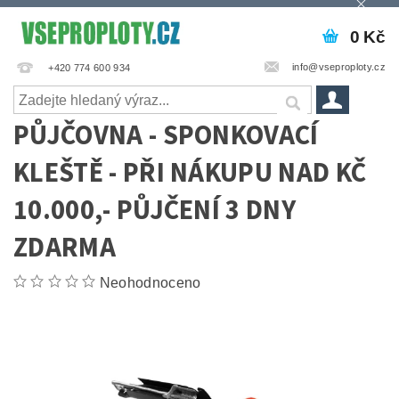
0 Kč
info@vseproploty.cz
+420 774 600 934
PŮJČOVNA - SPONKOVACÍ
KLEŠTĚ - PŘI NÁKUPU NAD KČ
10.000,- PŮJČENÍ 3 DNY
ZDARMA
Neohodnoceno