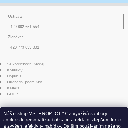
Ostrava
+420 602 651 554
Židněves
+420 773 833 331
Velkoobchodní prodej
Kontakty
Doprava
Obchodní podmínky
Kariéra
GDPR
icons8.com
Náš e-shop VŠEPROPLOTY.CZ využívá soubory
cookies k personalizaci obsahu a reklam, zlepšení funkcí
a zvýšení efektivity nabídky. Dalším používáním našeho