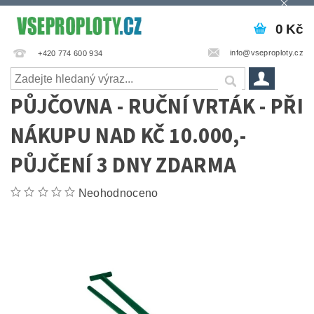
0 Kč
info@vseproploty.cz
+420 774 600 934
PŮJČOVNA - RUČNÍ VRTÁK - PŘI
NÁKUPU NAD KČ 10.000,-
PŮJČENÍ 3 DNY ZDARMA
Neohodnoceno