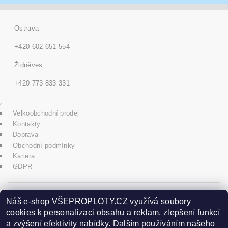
Ostrava
+420 602 651 554
Židněves
+420 773 833 331
Velkoobchodní prodej
Kontakty
Doprava
Obchodní podmínky
Kariéra
GDPR
icons8.com
Náš e-shop VŠEPROPLOTY.CZ využívá soubory
cookies k personalizaci obsahu a reklam, zlepšení funkcí
a zvýšení efektivity nabídky. Dalším používáním našeho