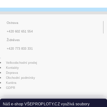
Ostrava
+420 602 651 554
Židněves
+420 773 833 331
Velkoobchodní prodej
Kontakty
Doprava
Obchodní podmínky
Kariéra
GDPR
icons8.com
Náš e-shop VŠEPROPLOTY.CZ využívá soubory