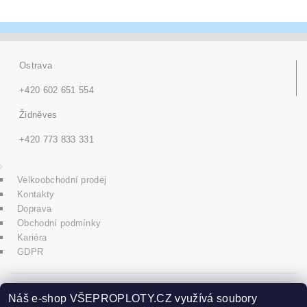
Ostrava
+420 602 651 554
Židněves
+420 773 833 331
Velkoobchodní prodej
Kontakty
Doprava
Obchodní podmínky
Kariéra
GDPR
icons8.com
Náš e-shop VŠEPROPLOTY.CZ využívá soubory